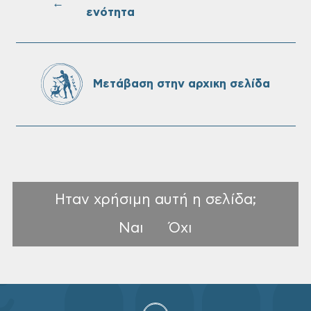
←
ενότητα
Πίνακες Κατάταξης & Βαθμολογίας,
Πίνακες προσληπτέων και Ονομαστικοί
πίνακες της προκήρυξης ΣΟΧ 3/2026 του
Μετάβαση στην αρχικη σελίδα
Δήμου Χανίων
Ηταν χρήσιμη αυτή η σελίδα;
Ναι
Όχι