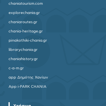
chaniatourism.com
explorechania.gr
chaniaroutes.gr
chania-heritage.gr
pinakothiki-chania.gr
librarychania.gr
chaniahistory.gr
c-a-m.gr
app Δημότης Χανίων
App i-PARK CHANIA
Χρήσιμα