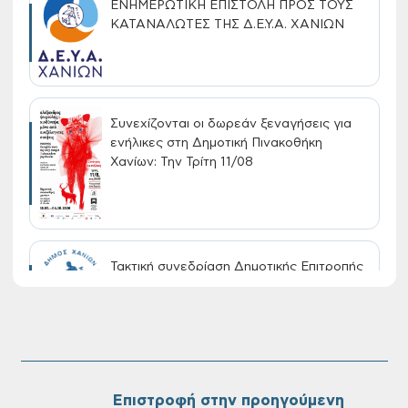
ΕΝΗΜΕΡΩΤΙΚΗ ΕΠΙΣΤΟΛΗ ΠΡΟΣ ΤΟΥΣ
ΚΑΤΑΝΑΛΩΤΕΣ ΤΗΣ Δ.Ε.Υ.Α. ΧΑΝΙΩΝ
Συνεχίζονται οι δωρεάν ξεναγήσεις για
ενήλικες στη Δημοτική Πινακοθήκη
Χανίων: Την Τρίτη 11/08
Τακτική συνεδρίαση Δημοτικής Επιτροπής
στις 10-08-2026
Επαναλειτουργία του συστήματος
SeaTrac στην παραλία του Αγίου
Ονουφρίου
Επιστροφή στην προηγούμενη