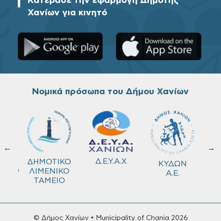
Κατέβασε την εφαρμογή Δημότης
Χανίων για κινητό
Νομικά πρόσωπα του Δήμου Χανίων
←
→
ΚΟ
Δ.Ε.Υ.Α.Χ
ΔΗΜΟΤΙΚΟ
ΚΥΔΩΝ
ΜΕΙΟ
ΛΙΜΕΝΙΚΟ
Α.Ε.
ΤΑΜΕΙΟ
© Δήμος Χανίων • Municipality of Chania 2026