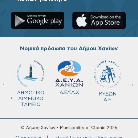
Νομικά πρόσωπα του Δήμου Χανίων
←
→
ΚΟ
Δ.Ε.Υ.Α.Χ
ΔΗΜΟΤΙΚΟ
ΚΥΔΩΝ
ΜΕΙΟ
ΛΙΜΕΝΙΚΟ
Α.Ε.
ΤΑΜΕΙΟ
© Δήμος Χανίων • Municipality of Chania 2026
Όροι χρήσης
Πολιτική Προστασίας Προσωπικών