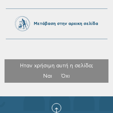
Πίνακες Κατάταξης & Βαθμολογίας,
Πίνακες προσληπτέων και Ονομαστικοί
πίνακες της προκήρυξης ΣΟΧ 3/2026 του
Μετάβαση στην αρχικη σελίδα
Δήμου Χανίων
Ηταν χρήσιμη αυτή η σελίδα;
Ναι
Όχι