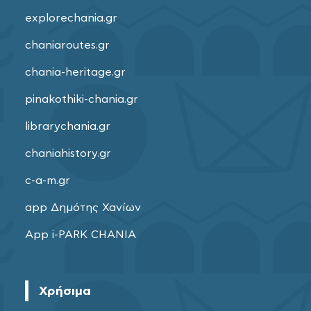
explorechania.gr
chaniaroutes.gr
chania-heritage.gr
pinakothiki-chania.gr
librarychania.gr
chaniahistory.gr
c-a-m.gr
app Δημότης Χανίων
App i-PARK CHANIA
Χρήσιμα