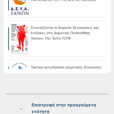
Συνεχίζονται οι δωρεάν ξεναγήσεις για
ενήλικες στη Δημοτική Πινακοθήκη
Χανίων: Την Τρίτη 11/08
Τακτική συνεδρίαση Δημοτικής Επιτροπής
στις 10-08-2026
Επαναλειτουργία του συστήματος
SeaTrac στην παραλία του Αγίου
Ονουφρίου
Επιστροφή στην προηγούμενη
←
ενότητα