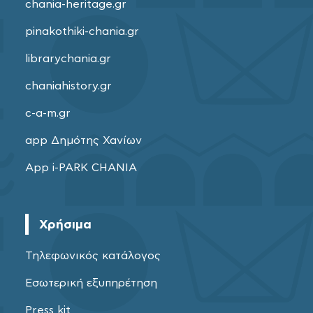
chania-heritage.gr
pinakothiki-chania.gr
librarychania.gr
chaniahistory.gr
c-a-m.gr
app Δημότης Χανίων
App i-PARK CHANIA
Χρήσιμα
Τηλεφωνικός κατάλογος
Εσωτερική εξυπηρέτηση
Press kit