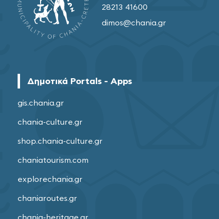
28213 41600
dimos@chania.gr
Δημοτικά Portals - Apps
gis.chania.gr
chania-culture.gr
shop.chania-culture.gr
chaniatourism.com
explorechania.gr
chaniaroutes.gr
chania-heritage.gr