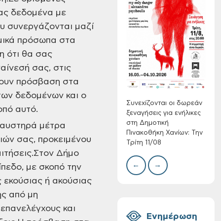
σας δεδομένα με
υ συνεργάζονται μαζί
Συνεχίζονται οι
ομικά πρόσωπα στα
δωρεάν ξεναγήσεις
για ενήλικες στη
η ότι θα σας
Δημοτική
Δίκτ
αίνεσή σας, στις
Πινακοθήκη Χανίων:
από 
έχουν πρόσβαση στα
νερο
Την Τρίτη 11/08
Χανί
των δεδομένων και ο
Συνεχίζονται οι δωρεάν
οπό αυτό.
ξεναγήσεις για ενήλικες
στη Δημοτική
 αυστηρά μέτρα
Πινακοθήκη Χανίων: Την
ιών σας, προκειμένου
Τρίτη 11/08
ιτήσεις.Στον Δήμο
←
→
πεδο, με σκοπό την
 εκούσιας ή ακούσιας
Τακτική συνεδρίαση
Δημοτικής
ης από μη
Επιτροπής στις 10-
 επανελέγχους και
08-2026
Ενημέρωση