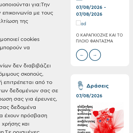
οποιούνται για:Την
07/08/2026 -
30/
 επικοινωνία με τους
07/08/2026
08/
λτίωση της
Ο ΚΑΡΑΓΚΙΟΖΗΣ ΚΑΙ ΤΟ
BAZ
μοποιεί cookies
Πολύ Υψηλός
ΠΛΟΙΟ ΦΑΝΤΑΣΜΑ
ΜΕΓ
Κίνδυνος Πυρκαγιάς
 μπορούν να
για αύριο Σάββατο 8
←
→
Αυγούστου 2026
ίων δεν διαβιβάζει
νόμιμους σκοπούς,
ή επιτρέπεται από το
Δράσεις
 των δεδομένων σας σε
07/08/2026
06/
ρωση σας για έρευνες,
 σας δεδομένα
να έχουν πρόσβαση
 χρήσης και
η.Σε ορισμένες