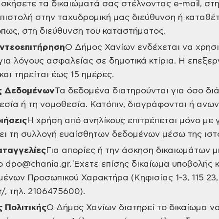
σκήσετε τα δικαιώματά σας στέλνοντας e-mail, στ
πιστολή στην ταχυδρομική μας διεύθυνση ή καταθέτο
πως, στη διεύθυνση του καταστήματος.
ιντεοεπιτήρηση
Ο Δήμος Χανίων ενδέχεται να χρησ
για λόγους ασφαλείας σε δημοτικά κτίρια. Η επεξερ
αι τηρείται έως 15 ημέρες.
ς Δεδομένων
Τα δεδομένα διατηρούνται για όσο δι
εσία ή τη νομοθεσία. Κατόπιν, διαγράφονται ή ανων
ιήσεις
Η χρήση από ανηλίκους επιτρέπεται μόνο με 
ει τη συλλογή ευαίσθητων δεδομένων μέσω της ιστ
Καταγγελίες
Για απορίες ή την άσκηση δικαιωμάτων μ
το dpo@chania.gr. Έχετε επίσης δικαίωμα υποβολής
νων Προσωπικού Χαρακτήρα (Κηφισίας 1-3, 115 23,
/, τηλ. 2106475600).
ς Πολιτικής
Ο Δήμος Χανίων διατηρεί το δικαίωμα να