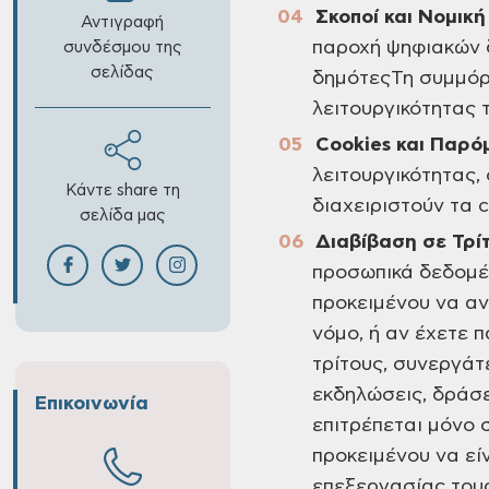
Σκοποί και Νομικ
Αντιγραφή
παροχή ψηφιακών δ
συνδέσμου της
σελίδας
δημότεςΤη συμμόρ
λειτουργικότητας 
Cookies και Παρό
λειτουργικότητας,
Κάντε share τη
διαχειριστούν τα c
σελίδα μας
Διαβίβαση σε Τρί
προσωπικά δεδομένα
προκειμένου να αν
νόμο, ή αν έχετε 
τρίτους, συνεργάτ
εκδηλώσεις, δράσε
Επικοινωνία
επιτρέπεται μόνο 
προκειμένου να εί
επεξεργασίας τους