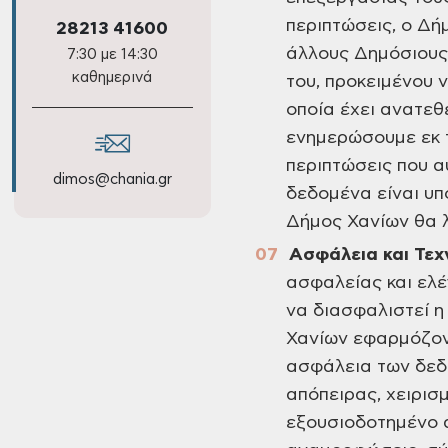
περιπτώσεις, ο Δή
28213 41600
άλλους Δημόσιους
7:30 με 14:30
καθημερινά
του, προκειμένου 
οποία έχει ανατεθ
ενημερώσουμε εκ 
περιπτώσεις που α
dimos@chania.gr
δεδομένα είναι υπ
Δήμος Χανίων θα λ
Ασφάλεια και Τεχ
ασφαλείας και ελ
να διασφαλιστεί η
Χανίων εφαρμόζοντ
ασφάλεια των δεδο
απόπειρας, χειρισ
εξουσιοδοτημένο ά