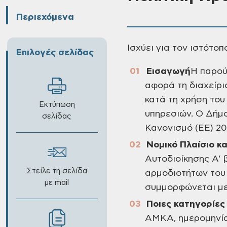
Περιεχόμενα
Ισχύει για τον ιστότο
Επιλογές σελίδας
Εισαγωγή
Η παρού
αφορά τη διαχείρ
κατά τη χρήση του
Εκτύπωση
υπηρεσιών. Ο Δήμ
σελίδας
Κανονισμό (ΕΕ) 20
Νομικό Πλαίσιο κ
Αυτοδιοίκησης Α’ 
Στείλε τη σελίδα
αρμοδιοτήτων του
με mail
συμμορφώνεται με 
Ποιες κατηγορίε
ΑΜΚΑ, ημερομηνία 