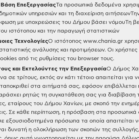
ή Βάση Επεξεργασίας
Τα προσωπικά δεδομένα χρησιμ
ημοτικών υπηρεσιών και τη διαχείριση αιτήσεωνΤην
φωση με υποχρεώσεις του Δήμου βάσει νόμουΤη βε
του ιστότοπου και την παραγωγή στατιστικών
μοιες Τεχνολογίες
Ο ιστότοπος www.chania.gr χρησι
 στατιστικής ανάλυσης και προτιμήσεων. Οι χρήστες
ookies από τις ρυθμίσεις του browser τους.
τους και Εκτελούντες την Επεξεργασία
Ο Δήμος Χαν
 σε τρίτους, εκτός αν κάτι τέτοιο απαιτείται για 
ταποκριθεί στα αιτήματά σας, εφόσον επιβάλλεται 
παράσχει ρητώς τη συγκατάθεση σας για διαβίβαση
ες, εταίρους του Δήμου Χανίων, με σκοπό την ενημέ
ις. Σε κάθε περίπτωση, η πρόσβαση στα προσωπικά
σε εξουσιοδοτημένα πρόσωπα τα οποία απαιτείται 
ναι δυνατή η ολοκλήρωση των σκοπών της συλλογής,
, όπως αυτή γνωστοποιείται με την παρούσα Δήλωσ