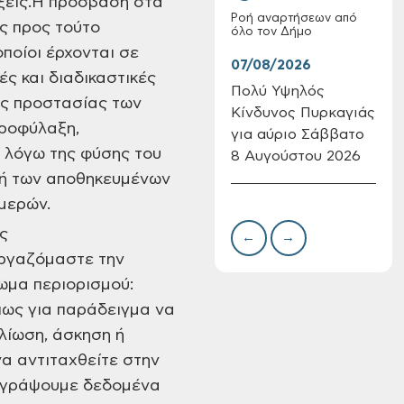
ξεις.Η πρόσβαση στα
Ροή αναρτήσεων από
ς προς τούτο
όλο τον Δήμο
ποίοι έρχονται σε
07/08/2026
07/
ς και διαδικαστικές
Πολύ Υψηλός
Συν
ύς προστασίας των
Κίνδυνος Πυρκαγιάς
δωρ
ροφύλαξη,
Επαναλειτουργία
για αύριο Σάββατο
για
του συστήματος
, λόγω της φύσης του
8 Αυγούστου 2026
Δημ
SeaTrac στην
Πιν
ν ή των αποθηκευμένων
παραλία του Αγίου
Την
μερών.
Ονουφρίου
ς
←
→
εργαζόμαστε την
ίωμα περιορισμού:
πως για παράδειγμα να
λίωση, άσκηση ή
α αντιταχθείτε στην
ιαγράψουμε δεδομένα