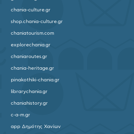
chania-culture.gr
shop.chania-culture.gr
chaniatourism.com
explorechania.gr
chaniaroutes.gr
chania-heritage.gr
pinakothiki-chania.gr
librarychania.gr
chaniahistory.gr
c-a-m.gr
app Δημότης Χανίων