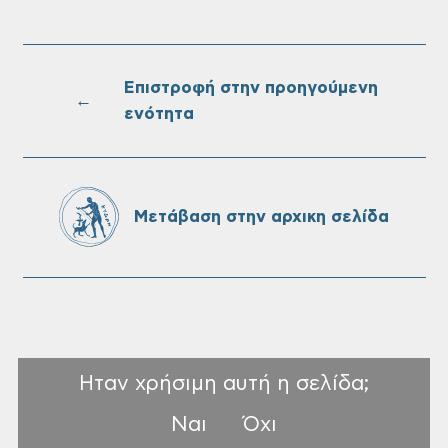
Τακτική συνεδρίαση Δημοτικής Επιτροπής
στις 10-08-2026
Επιστροφή στην προηγούμενη
←
ενότητα
Επαναλειτουργία του συστήματος
SeaTrac στην παραλία του Αγίου
Ονουφρίου
Μετάβαση στην αρχικη σελίδα
Ηταν χρήσιμη αυτή η σελίδα;
Ναι
Όχι