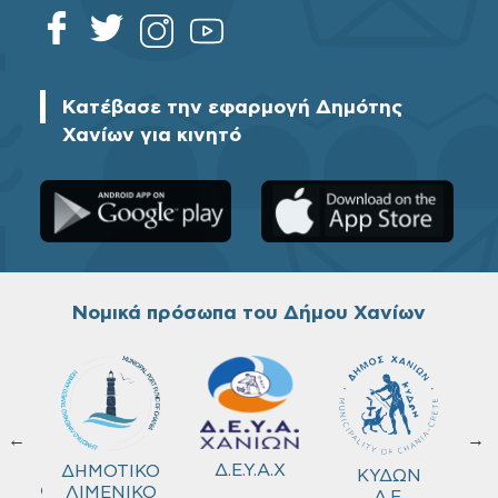
Κατέβασε την εφαρμογή Δημότης
Χανίων για κινητό
Νομικά πρόσωπα του Δήμου Χανίων
←
→
ΚΟ
Δ.Ε.Υ.Α.Χ
ΔΗΜΟΤΙΚΟ
ΚΥΔΩΝ
ΜΕΙΟ
ΛΙΜΕΝΙΚΟ
Α.Ε.