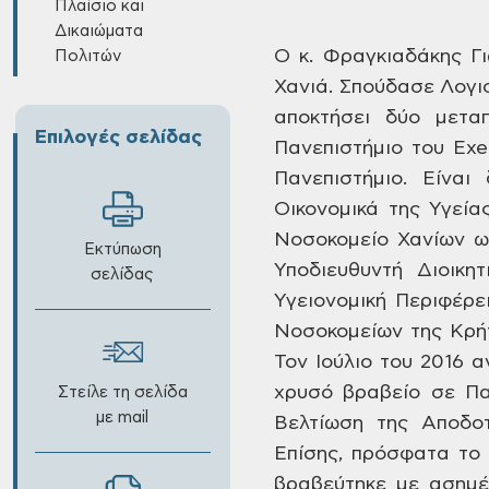
Πλαίσιο και
Δικαιώματα
Ο κ. Φραγκιαδάκης Γι
Πολιτών
Χανιά. Σπούδασε Λογισ
αποκτήσει δύο μεταπ
Επιλογές σελίδας
Πανεπιστήμιο του Exe
Πανεπιστήμιο. Είναι
Οικονομικά της Υγεία
Νοσοκομείο Χανίων ως
Εκτύπωση
Υποδιευθυντή Διοικη
σελίδας
Υγειονομική Περιφέρε
Νοσοκομείων της Κρήτ
Τον Ιούλιο του 2016 
χρυσό βραβείο σε Παν
Στείλε τη σελίδα
με mail
Βελτίωση της Αποδοτ
Επίσης, πρόσφατα το
βραβεύτηκε με ασημέ