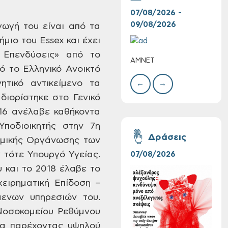
07/08/2026 -
10/
09/08/2026
10/
γωγή του είναι από τα
μιο του Essex και έχει
ι Επενδύσεις» από το
ΑΜΝΕΤ
ΣΥΝ
ό το Ελληνικό Ανοικτό
ΧΡΙ
ΣΤΑ
ητικό αντικείμενο τα
←
→
διορίστηκε στο Γενικό
016 ανέλαβε καθήκοντα
Συνεχίζονται οι
Υποδιοικητής στην 7η
δωρεάν ξεναγήσεις
Δράσεις
νομικής Οργάνωσης των
για ενήλικες στη
Δημοτική
 τότε Υπουργό Υγείας.
07/08/2026
06/
Πινακοθήκη Χανίων:
 και το 2018 έλαβε το
Την Τρίτη 11/08
χειρηματική Επίδοση –
μενων υπηρεσιών του.
Νοσοκομείου Ρεθύμνου
ία παρέχοντας υψηλού