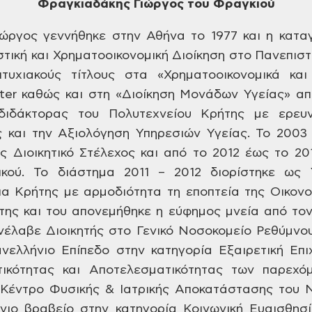
Φραγκιαδάκης Γιώργος του Φραγκιού
ώργος γεννήθηκε στην Αθήνα το 1977 και η κατα
τική και Χρηματοοικονομική Διοίκηση στο Πανεπιστή
τυχιακούς τίτλους στα «Χρηματοοικονομικά κα
ter καθώς και στη «Διοίκηση Μονάδων Υγείας» απ
 διδάκτορας του Πολυτεχνείου Κρήτης με ερευν
ς και την Αξιολόγηση Υπηρεσιών Υγείας. Το 2003 
 Διοικητικό Στέλεχος και από το 2012 έως το 2
τικού. Το διάστημα 2011 – 2012 διορίστηκε ως 
ια Κρήτης με αρμοδιότητα τη εποπτεία της Οικο
ης και του απονεμήθηκε η εύφημος μνεία από τον
ανέλαβε Διοικητής στο Γενικό Νοσοκομείο Ρεθύμνου
ελλήνιο Επίπεδο στην κατηγορία Εξαιρετική Επι
ικότητας και Αποτελεσματικότητας των παρεχό
 Κέντρο Φυσικής & Ιατρικής Αποκατάστασης του 
νιο βραβείο στην κατηγορία Κοινωνική Ευαισθησ