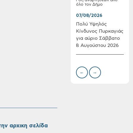
Ροή αναρτήσεων από
όλο τον Δήμο
07/08/2026
07/
Πολύ Υψηλός
Συν
Κίνδυνος Πυρκαγιάς
δωρ
για αύριο Σάββατο
για
8 Αυγούστου 2026
Δημ
Πίνακες Κατάταξης
Πιν
& Βαθμολογίας,
Την
Πίνακες
προσληπτέων και
←
→
Ονομαστικοί πίνακες
της προκήρυξης
ΣΟΧ 3/2026 του
Δήμου Χανίων
ην αρχικη σελίδα