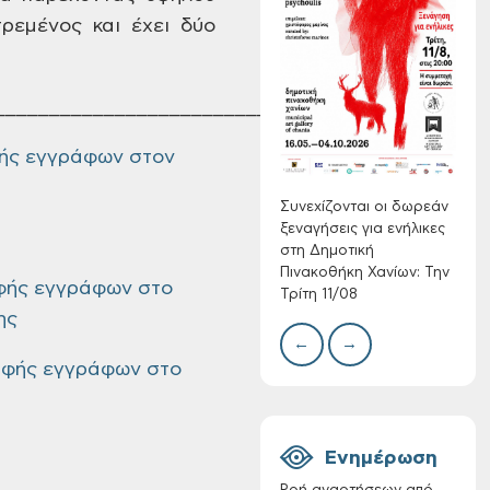
τρεμένος και έχει δύο
Τακτική συνεδρίαση
____________________________________________
Δίκτ
Δημοτικής
από 
Επιτροπής στις 10-
φής εγγράφων στον
νερο
08-2026
Χανί
Συνεχίζονται οι δωρεάν
ξεναγήσεις για ενήλικες
στη Δημοτική
Πινακοθήκη Χανίων: Την
φής εγγράφων στο
Τρίτη 11/08
ης
←
→
Επαναλειτουργία
αφής εγγράφων στο
του συστήματος
SeaTrac στην
παραλία του Αγίου
Ονουφρίου
Ενημέρωση