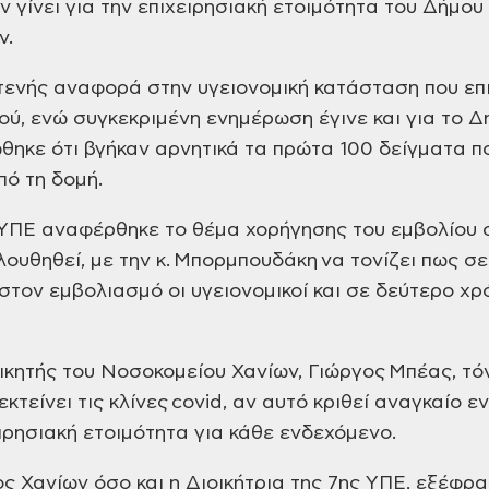
 γίνει για την επιχειρησιακή ετοιμότητα του Δήμου 
ν.
τενής αναφορά στην υγειονομική κατάσταση που επι
ύ, ενώ συγκεκριμένη ενημέρωση έγινε και για το Δ
θηκε ότι βγήκαν αρνητικά τα πρώτα 100 δείγματα π
πό τη δομή.
ΥΠΕ αναφέρθηκε το θέμα χορήγησης του εμβολίου στ
λουθηθεί, με την κ. Μπορμπουδάκη να τονίζει πως σ
στον εμβολιασμό οι υγειονομικοί και σε δεύτερο χ
οικητής του Νοσοκομείου Χανίων, Γιώργος Μπέας, τό
κτείνει τις κλίνες covid, αν αυτό κριθεί αναγκαίο 
ιρησιακή ετοιμότητα για κάθε ενδεχόμενο.
ς Χανίων όσο και η Διοικήτρια της 7ης ΥΠΕ, εξέφρ