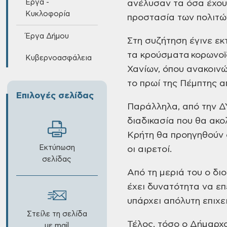
Έργα -
ανέλυσαν τα όσα έχουν
Κυκλοφορία
προστασία των πολιτώ
Έργα Δήμου
Στη συζήτηση έγινε εκ
τα κρούσματα κορωνοϊο
Κυβερνοασφάλεια
Χανίων, όπου ανακοινώ
το πρωί της Πέμπτης α
Επιλογές σελίδας
Παράλληλα, από την Δ
διαδικασία που θα ακο
Κρήτη θα προηγηθούν 
Εκτύπωση
οι αιρετοί.
σελίδας
Από τη μεριά του ο δι
έχει δυνατότητα να επε
υπάρχει απόλυτη επιχε
Στείλε τη σελίδα
Τέλος, τόσο ο Δήμαρχο
με mail