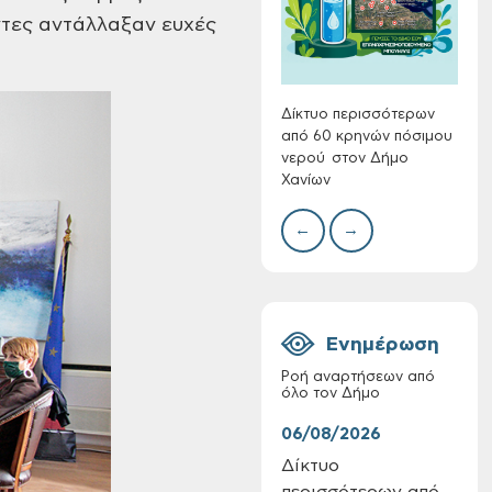
Συλλ
ντες αντάλλαξαν ευχές
γρα
περι
με θ
Πινα
Δίκτυο περισσότερων
από 60 κρηνών πόσιμου
νερού στον Δήμο
Χανίων
Πίνακες Κατάταξης
←
→
& Βαθμολογίας,
Πίνακες
προσληπτέων και
Ονομαστικοί πίνακες
της προκήρυξης
Ενημέρωση
ΣΟΧ 3/2026 του
Δήμου Χανίων
Ροή αναρτήσεων από
όλο τον Δήμο
06/08/2026
06/
Δίκτυο
Τακ
περισσότερων από
Δημ