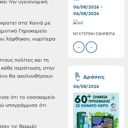
και την υγειονομική
06/08/2026 -
06/
06/08/2026
06/
κρατεί στα Χανιά με
ημοτικό Γηροκομείο
ΝΥΧΤΕΡΙΝΗ ΕΦΗΜΕΡΙΑ
ΚΑΤ
Τακτική συνεδρίαση
ου λήφθηκαν, νωρίτερα
ΑΣΘ
Δημοτικής
←
→
Επιτροπής στις 10-
08-2026
ους πολίτες και τη
ε κάθε περίπτωση, στην
ρόνο θα ακολουθήσουν
Δράσεις
06/08/2026
16/
νισε ότι το νοσοκομείο
Επαναλειτουργία
ενώ υπογράμμισε ότι
του συστήματος
SeaTrac στην
παραλία του Αγίου
Ονουφρίου
ασαν τις θερμές