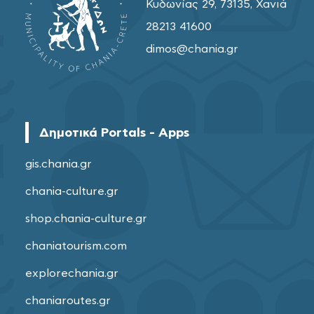
Κυδωνίας 29, 73135, Χανιά
28213 41600
dimos@chania.gr
Δημοτικά Portals - Apps
gis.chania.gr
chania-culture.gr
shop.chania-culture.gr
chaniatourism.com
explorechania.gr
chaniaroutes.gr