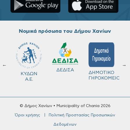
Νομικά πρόσωπα του Δήμου Χανίων
←
→
ΔΕΔΙΣΑ
Χ
ΔΗΜΟΤΙΚΟ
Δ
ΚΥΔΩΝ
ΓΗΡΟΚΟΜΕΙΟ
Λ
Α.Ε.
© Δήμος Χανίων • Municipality of Chania 2026
Όροι χρήσης
Πολιτική Προστασίας Προσωπικών
Δεδομένων