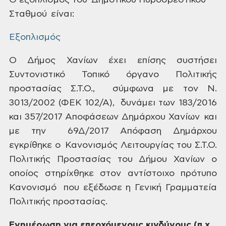
Ο
εξοπλισμός του Δημοτικού Πυροσβεστικού
Σταθμού είναι:
Εξοπλισμός
Ο Δήμος Χανίων έχει επίσης συστήσει
Συντονιστικό Τοπικό όργανο Πολιτικής
προστασίας Σ.Τ.Ο., σύμφωνα με τον Ν.
3013/2002 (ΦΕΚ 102/Α), δυνάμει των 183/2016
και 357/2017 Αποφάσεων
Δημάρχου Χανίων
και
με την
69Δ/2017 Απόφαση Δημάρχου
εγκρίθηκε ο
Κανονισμός Λειτουργίας του Σ.Τ.Ο.
Πολιτικής Προστασίας του Δήμου Χανίων
ο
οποίος στηρίχθηκε στον αντίστοιχο πρότυπο
Κανονισμό που εξέδωσε η Γενική Γραμματεία
Πολιτικής
προστασίας.
Ενημέρωση για επερχόμενους
κινδύνους (π.χ.