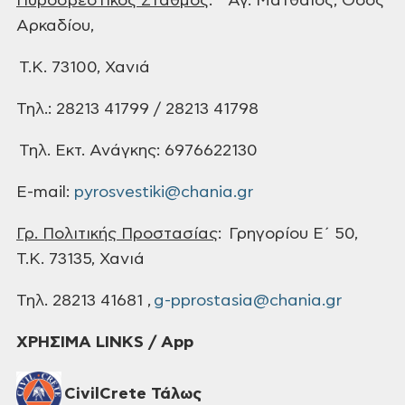
Πυροσβεστικός Σταθμός
: Αγ. Ματθαίος, Οδός
Αρκαδίου,
Τ.Κ. 73100, Χανιά
Τηλ.: 28213 41799 / 28213 41798
Τηλ. Εκτ. Ανάγκης: 6976622130
E-mail:
pyrosvestiki@chania.gr
Γρ. Πολιτικής Προστασίας
: Γρηγορίου Ε΄ 50,
Τ.Κ.
73135, Χανιά
Τηλ. 28213
41681 ,
g-pprostasia@chania.gr
ΧΡΗΣΙΜΑ LINKS / App
CivilCrete Τάλως