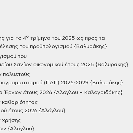
ο
ς για το 4
τρίμηνο του 2025 ως προς τα
έλεσης του προϋπολογισμού {Βαλυράκης}
γισμού του
είου Χανίων οικονομικού έτους 2026 {Βαλυράκης}
ν πολυετούς
ρογραμματισμού (ΠΔΠ) 2026-2029 {Βαλυράκης}
α Έργων έτους 2026 {Αλόγλου – Καλογριδάκης}
 καθαριότητας
μού έτους 2026 {Αλόγλου}
 χρήσης
ων {Αλόγλου}