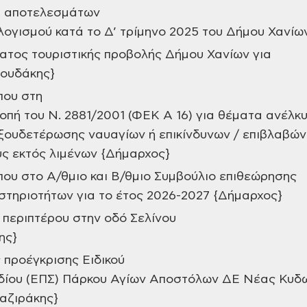
η αποτελεσμάτων
ογισμού κατά το Δ’ τρίμηνο 2025 του Δήμου Χανίω
ατος τουριστικής προβολής Δήμου Χανίων για
ρουδάκης}
που στη
οπή του Ν. 2881/2001 (ΦΕΚ Α 16) για θέματα ανέλκ
ξουδετέρωσης ναυαγίων ή επικίνδυνων / επιβλαβών
ς εκτός λιμένων {Δήμαρχος}
ου στο Α/θμιο και Β/θμιο Συμβούλιο επιθεώρησης
τηριοτήτων για το έτος 2026-2027 {Δήμαρχος}
περιπτέρου στην οδό Σελίνου
ης}
 προέγκρισης Ειδικού
δίου (ΕΠΣ) Πάρκου Αγίων Αποστόλων ΔΕ Νέας Κυδ
αζιράκης}