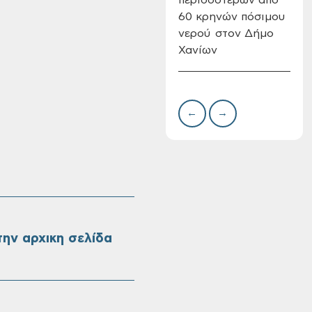
60 κρηνών πόσιμου
Επι
νερού στον Δήμο
08-
Χανίων
Oριστικοί πίνακες
κατάταξης για την
πρόσληψη
προσωπικού με
←
→
σχέση εργάσιας
ιδιωτικού δικαίου
ορισμένου χρόνου
σε υπηρεσίες
καθαρισμού
σχολικών μονάδων
ην αρχικη σελίδα