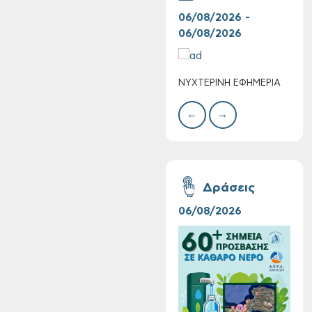
06/08/2026 -
06/
06/08/2026
06/
ΝΥΧΤΕΡΙΝΗ ΕΦΗΜΕΡΙΑ
ΚΑΤ
Τακτική συνεδρίαση
ΑΣΘ
Δημοτικής
←
→
Επιτροπής στις 10-
08-2026
Δράσεις
06/08/2026
16/
Επαναλειτουργία
του συστήματος
SeaTrac στην
παραλία του Αγίου
Ονουφρίου