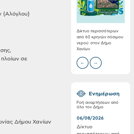
Συλλ
γρα
ν {Αλόγλου}
περι
με θ
Πινα
Δίκτυο περισσότερων
από 60 κρηνών πόσιμου
νερού στον Δήμο
Χανίων
υσης,
Πίνακες Κατάταξης
 πλοίων σε
←
→
& Βαθμολογίας,
Πίνακες
προσληπτέων και
Ονομαστικοί πίνακες
της προκήρυξης
Ενημέρωση
ΣΟΧ 3/2026 του
Δήμου Χανίων
Ροή αναρτήσεων από
όλο τον Δήμο
06/08/2026
06/
ωνίας Δήμου Χανίων
Δίκτυο
Τακ
περισσότερων από
Δημ