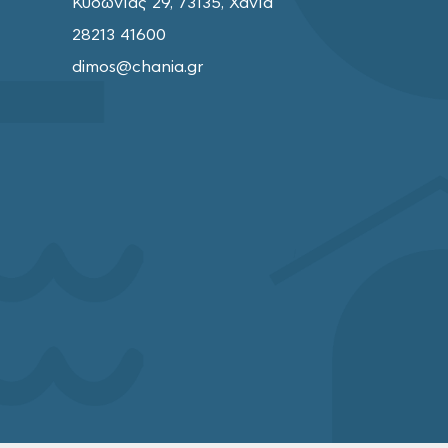
Κυδωνίας 29, 73135, Χανιά
28213 41600
dimos@chania.gr