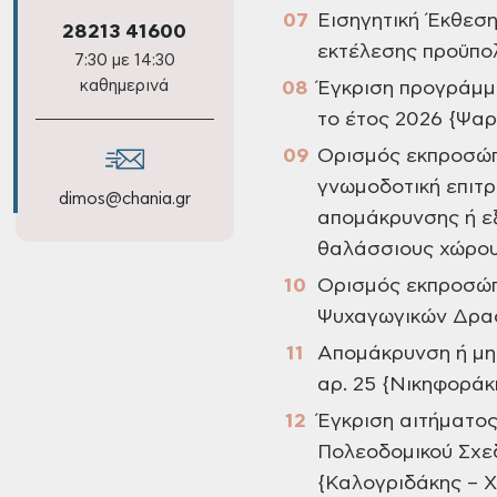
Εισηγητική Έκθεσ
28213 41600
εκτέλεσης προϋπολ
7:30 με 14:30
καθημερινά
Έγκριση προγράμμ
το έτος 2026 {Ψα
Ορισμός εκπροσώ
γνωμοδοτική επιτρ
dimos@chania.gr
απομάκρυνσης ή ε
θαλάσσιους χώρου
Ορισμός εκπροσώπ
Ψυχαγωγικών Δρασ
Απομάκρυνση ή μη 
αρ. 25 {Νικηφοράκ
Έγκριση αιτήματος
Πολεοδομικού Σχε
{Καλογριδάκης – Χ