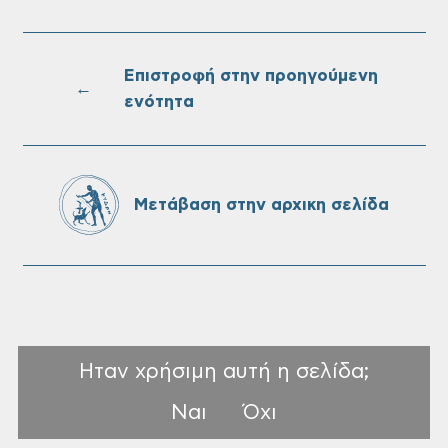
Επαναλειτουργία του συστήματος
SeaTrac στην παραλία του Αγίου
Ονουφρίου
Επιστροφή στην προηγούμενη
←
ενότητα
Πίνακες Κατάταξης & Βαθμολογίας,
Πίνακες προσληπτέων και Ονομαστικοί
πίνακες της προκήρυξης ΣΟΧ 3/2026 του
Μετάβαση στην αρχικη σελίδα
Δήμου Χανίων
Ηταν χρήσιμη αυτή η σελίδα;
Ναι
Όχι