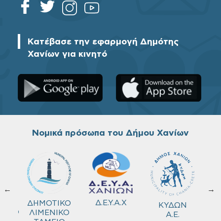
Κατέβασε την εφαρμογή Δημότης
Χανίων για κινητό
Νομικά πρόσωπα του Δήμου Χανίων
←
→
ΚΟ
Δ.Ε.Υ.Α.Χ
ΔΗΜΟΤΙΚΟ
ΚΥΔΩΝ
ΜΕΙΟ
ΛΙΜΕΝΙΚΟ
Α.Ε.