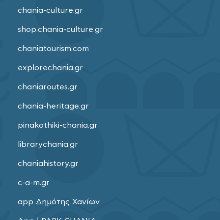
chania-culture.gr
shop.chania-culture.gr
chaniatourism.com
explorechania.gr
chaniaroutes.gr
chania-heritage.gr
pinakothiki-chania.gr
librarychania.gr
chaniahistory.gr
c-a-m.gr
app Δημότης Χανίων