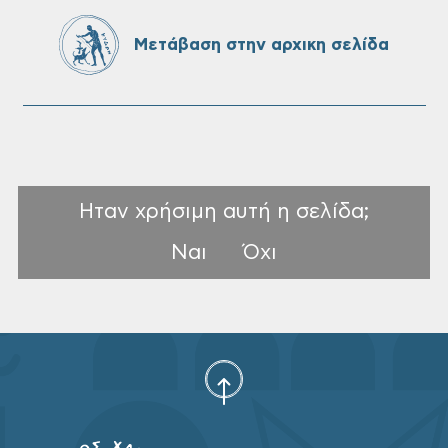
εργάσιας ιδιωτικού δικαίου ορισμένου
χρόνου σε υπηρεσίες καθαρισμού
Μετάβαση στην αρχικη σελίδα
σχολικών μονάδων
Ηταν χρήσιμη αυτή η σελίδα;
Ναι
Όχι