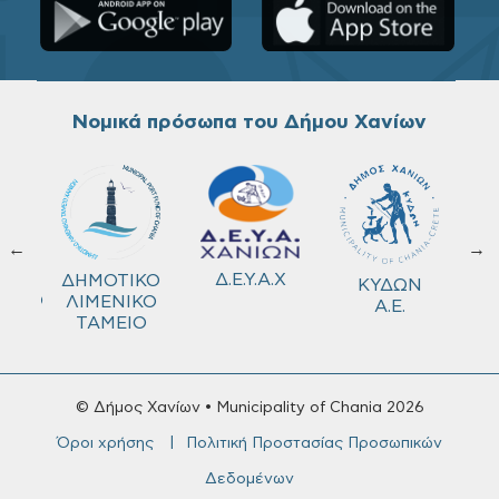
Νομικά πρόσωπα του Δήμου Χανίων
←
→
ΚΟ
Δ.Ε.Υ.Α.Χ
ΔΗΜΟΤΙΚΟ
ΚΥΔΩΝ
ΜΕΙΟ
ΛΙΜΕΝΙΚΟ
Α.Ε.
ΤΑΜΕΙΟ
© Δήμος Χανίων • Municipality of Chania 2026
Όροι χρήσης
Πολιτική Προστασίας Προσωπικών
Δεδομένων