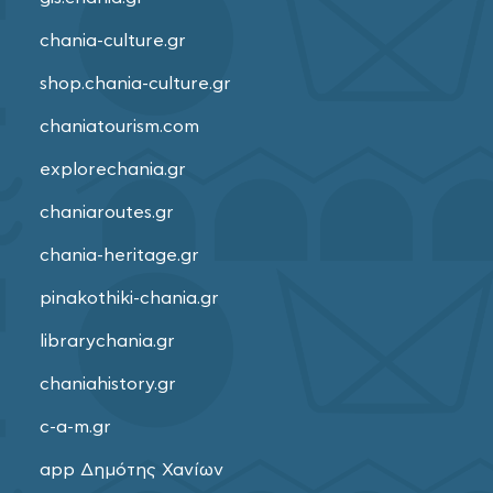
chania-culture.gr
shop.chania-culture.gr
chaniatourism.com
explorechania.gr
chaniaroutes.gr
chania-heritage.gr
pinakothiki-chania.gr
librarychania.gr
chaniahistory.gr
c-a-m.gr
app Δημότης Χανίων