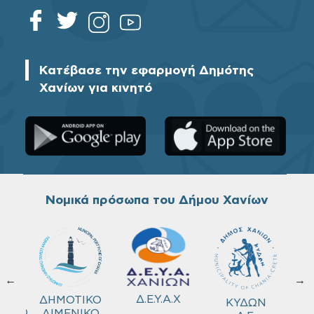
Κατέβασε την εφαρμογή Δημότης
Χανίων για κινητό
Νομικά πρόσωπα του Δήμου Χανίων
←
→
ΚΟ
Δ.Ε.Υ.Α.Χ
ΔΗΜΟΤΙΚΟ
ΚΥΔΩΝ
ΜΕΙΟ
ΛΙΜΕΝΙΚΟ