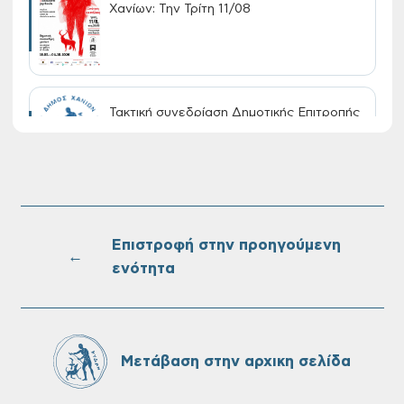
Χανίων: Την Τρίτη 11/08
Τακτική συνεδρίαση Δημοτικής Επιτροπής
στις 10-08-2026
Επαναλειτουργία του συστήματος
SeaTrac στην παραλία του Αγίου
Ονουφρίου
Επιστροφή στην προηγούμενη
←
ενότητα
Πίνακες Κατάταξης & Βαθμολογίας,
Πίνακες προσληπτέων και Ονομαστικοί
πίνακες της προκήρυξης ΣΟΧ 3/2026 του
Μετάβαση στην αρχικη σελίδα
Δήμου Χανίων