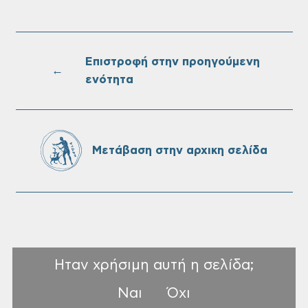
Επαναλειτουργία του συστήματος
SeaTrac στην παραλία του Αγίου
Ονουφρίου
Επιστροφή στην προηγούμενη
←
ενότητα
Πίνακες Κατάταξης & Βαθμολογίας,
Πίνακες προσληπτέων και Ονομαστικοί
πίνακες της προκήρυξης ΣΟΧ 3/2026 του
Μετάβαση στην αρχικη σελίδα
Δήμου Χανίων
Ηταν χρήσιμη αυτή η σελίδα;
Ναι
Όχι