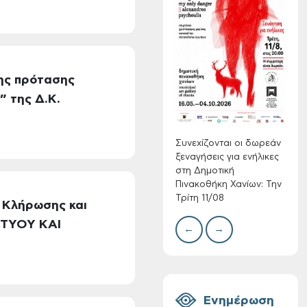
Συνεχίζονται οι
δωρεάν ξεναγήσεις
για ενήλικες στη
ης πρότασης
Δημοτική
Δίκτ
 της Δ.Κ.
Πινακοθήκη Χανίων:
από 
νερο
Την Τρίτη 11/08
Χανί
Συνεχίζονται οι δωρεάν
ξεναγήσεις για ενήλικες
στη Δημοτική
Πινακοθήκη Χανίων: Την
Τρίτη 11/08
 Κλήρωσης και
ΚΤΥΟΥ ΚΑΙ
←
→
Τακτική συνεδρίαση
Δημοτικής
Επιτροπής στις 10-
08-2026
Ενημέρωση