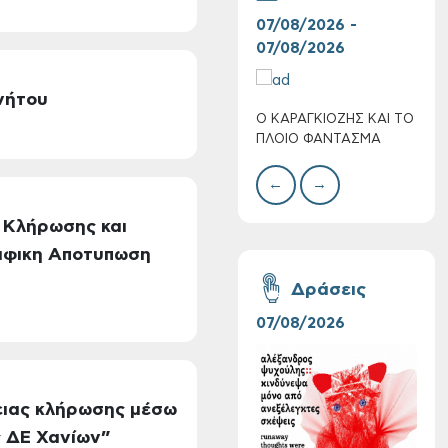
07/08/2026 -
30/
07/08/2026
08/
νήτου
Ο ΚΑΡΑΓΚΙΟΖΗΣ ΚΑΙ ΤΟ
BAZ
Πολύ Υψηλός
ΠΛΟΙΟ ΦΑΝΤΑΣΜΑ
ΜΕΓ
Κίνδυνος Πυρκαγιάς
για αύριο Σάββατο 8
←
→
Αυγούστου 2026
 Κλήρωσης και
ραφικη Αποτυπωση
Δράσεις
07/08/2026
06/
ειας κλήρωσης μέσω
ς ΔΕ Χανίων”