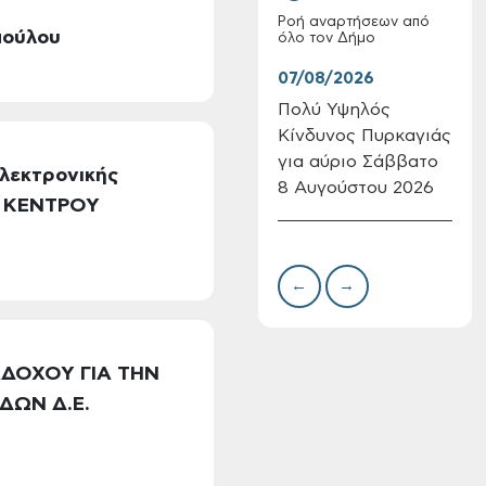
Ροή αναρτήσεων από
πούλου
όλο τον Δήμο
07/08/2026
07/
Πολύ Υψηλός
Συν
Κίνδυνος Πυρκαγιάς
δωρ
Επαναλειτουργία
για αύριο Σάββατο
για
Ηλεκτρονικής
του συστήματος
8 Αυγούστου 2026
Δημ
Η ΚΕΝΤΡΟΥ
SeaTrac στην
Πιν
παραλία του Αγίου
Την
Ονουφρίου
←
→
ΑΔΟΧΟΥ ΓΙΑ ΤΗΝ
ΔΩΝ Δ.Ε.