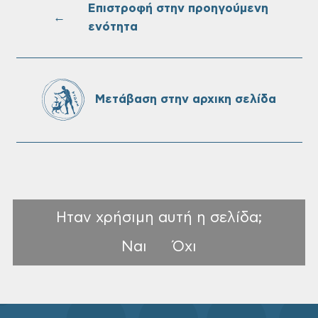
Επιστροφή στην προηγούμενη
χρόνου σε υπηρεσίες καθαρισμού
←
ενότητα
σχολικών μονάδων
Αναγγελία ζημιάς από τον ΕΛΓΑ: Έως τις
06/08 οι αιτήσεις
Μετάβαση στην αρχικη σελίδα
Ηταν χρήσιμη αυτή η σελίδα;
Ναι
Όχι