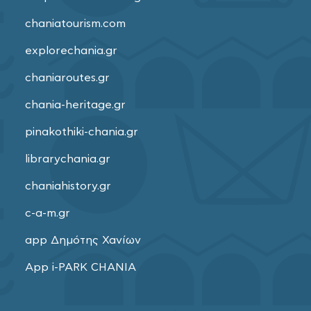
chaniatourism.com
explorechania.gr
chaniaroutes.gr
chania-heritage.gr
pinakothiki-chania.gr
librarychania.gr
chaniahistory.gr
c-a-m.gr
app Δημότης Χανίων
App i-PARK CHANIA