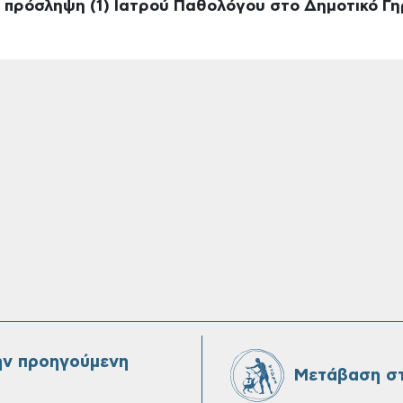
 πρόσληψη (1) Ιατρού Παθολόγου στο Δημοτικό Γ
ην προηγούμενη
Μετάβαση στ