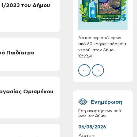
 1/2023 του Δήμου
Συλλ
γρα
περι
με θ
Πινα
Δίκτυο περισσότερων
από 60 κρηνών πόσιμου
νερού στον Δήμο
ρό Παιδίατρο
Χανίων
Πίνακες Κατάταξης
& Βαθμολογίας,
←
→
Πίνακες
προσληπτέων και
Ονομαστικοί πίνακες
της προκήρυξης
εργασίας Ορισμένου
ΣΟΧ 3/2026 του
Ενημέρωση
Δήμου Χανίων
Ροή αναρτήσεων από
όλο τον Δήμο
06/08/2026
06/
Δίκτυο
Τακ