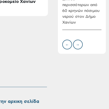
ηροκομείο Χανίων
περισσότερων από
Δημ
60 κρηνών πόσιμου
Επι
νερού στον Δήμο
08-
Χανίων
Oριστικοί πίνακες
κατάταξης για την
πρόσληψη
προσωπικού με
σχέση εργάσιας
←
→
ιδιωτικού δικαίου
ορισμένου χρόνου
σε υπηρεσίες
καθαρισμού
σχολικών μονάδων
ην αρχικη σελίδα