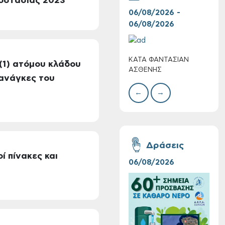
ροστασίας 2023
06/08/2026 -
07/
06/08/2026
07/
ΚΑΤΑ ΦΑΝΤΑΣΙΑΝ
Ο Κ
Τακτική συνεδρίαση
(1) ατόμου κλάδου
ΑΣΘΕΝΗΣ
ΠΛΟ
Δημοτικής
 ανάγκες του
Επιτροπής στις 10-
←
→
08-2026
Δράσεις
 πίνακες και
06/08/2026
16/
Επαναλειτουργία
του συστήματος
SeaTrac στην
παραλία του Αγίου
Ονουφρίου