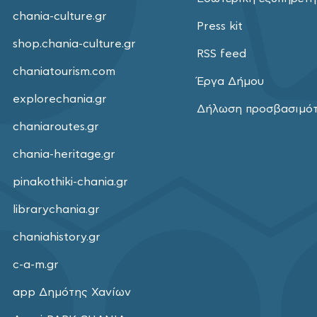
chania-culture.gr
Press kit
shop.chania-culture.gr
RSS feed
chaniatourism.com
Έργα Δήμου
explorechania.gr
Δήλωση προσβασιμό
chaniaroutes.gr
chania-heritage.gr
pinakothiki-chania.gr
librarychania.gr
chaniahistory.gr
c-a-m.gr
app Δημότης Χανίων