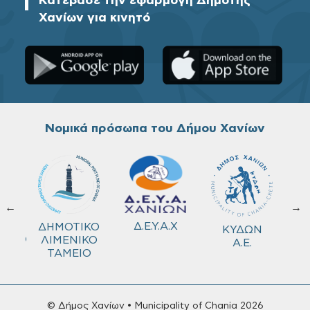
Κατέβασε την εφαρμογή Δημότης
Χανίων για κινητό
Νομικά πρόσωπα του Δήμου Χανίων
←
→
ΚΟ
Δ.Ε.Υ.Α.Χ
ΔΗΜΟΤΙΚΟ
ΚΥΔΩΝ
ΜΕΙΟ
ΛΙΜΕΝΙΚΟ
Α.Ε.
ΤΑΜΕΙΟ
© Δήμος Χανίων • Municipality of Chania 2026