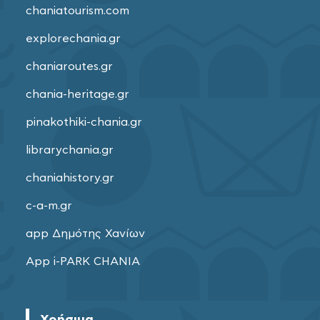
chaniatourism.com
explorechania.gr
chaniaroutes.gr
chania-heritage.gr
pinakothiki-chania.gr
librarychania.gr
chaniahistory.gr
c-a-m.gr
app Δημότης Χανίων
App i-PARK CHANIA
Χρήσιμα