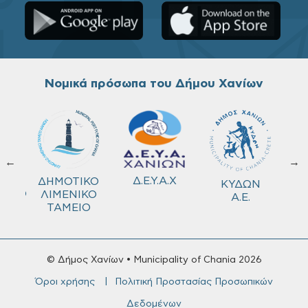
Νομικά πρόσωπα του Δήμου Χανίων
←
→
ΚΟ
Δ.Ε.Υ.Α.Χ
ΔΗΜΟΤΙΚΟ
ΚΥΔΩΝ
ΜΕΙΟ
ΛΙΜΕΝΙΚΟ
Α.Ε.
ΤΑΜΕΙΟ
© Δήμος Χανίων • Municipality of Chania 2026
Όροι χρήσης
Πολιτική Προστασίας Προσωπικών
Δεδομένων