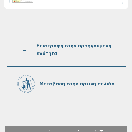
Συνεχίζονται οι δωρεάν ξεναγήσεις για
ενήλικες στη Δημοτική Πινακοθήκη
Χανίων: Την Τρίτη 11/08
Επιστροφή στην προηγούμενη
←
ενότητα
Τακτική συνεδρίαση Δημοτικής Επιτροπής
στις 10-08-2026
Μετάβαση στην αρχικη σελίδα
Επαναλειτουργία του συστήματος
SeaTrac στην παραλία του Αγίου
Ονουφρίου