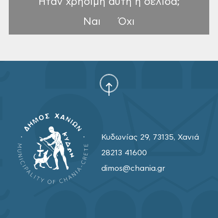
Ηταν χρήσιμη αυτή η σελίδα;
Ναι
Όχι
Κυδωνίας 29, 73135, Χανιά
28213 41600
dimos@chania.gr