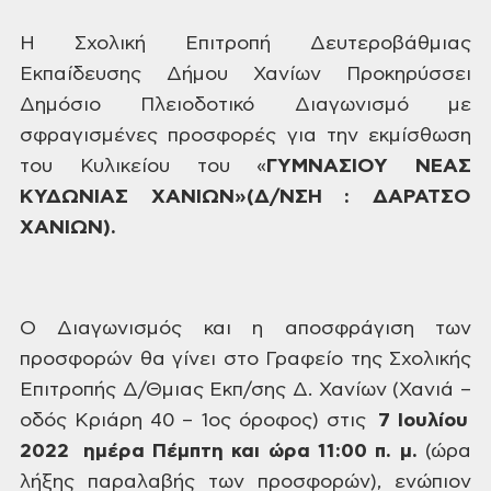
Η Σχολική Επιτροπή Δευτεροβάθμιας
Εκπαίδευσης Δήμου
Χανίων Προκηρύσσει
Δημόσιο Πλειοδοτικό
Διαγωνισμό με
σφραγισμένες προσφορές για την εκμίσθωση
του Κυλικείου του «
ΓΥΜΝΑΣΙΟΥ ΝΕΑΣ
ΚΥΔΩΝΙΑΣ ΧΑΝΙΩΝ»(Δ/ΝΣΗ
: ΔΑΡΑΤΣΟ
ΧΑΝΙΩΝ)
.
Ο Διαγωνισμός και η αποσφράγιση των
προσφορών θα γίνει στο
Γραφείο
της Σχολικής
Επιτροπής Δ/Θμιας Εκπ/σης Δ. Χανίων (Χανιά –
οδός Κριάρη
40 – 1ος όροφος) στις
7 Ιουλίου
2022
ημέρα
Πέμπτη
και ώρα 1
1
:00 π.
μ.
(ώρα
λήξης
παραλαβής των προσφορών), ενώπιον