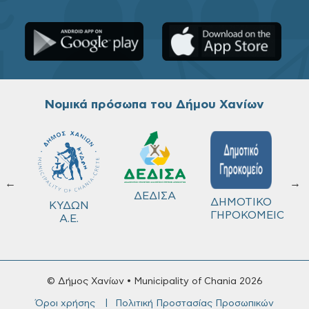
Νομικά πρόσωπα του Δήμου Χανίων
←
→
ΔΗΜΟΤΙΚΟ
Δ.Ε.Υ.Α.Χ
ΔΗΜΟΤΙΚΟ
ΚΥ
ΓΗΡΟΚΟΜΕΙΟ
ΛΙΜΕΝΙΚΟ
Α
ΤΑΜΕΙΟ
© Δήμος Χανίων • Municipality of Chania 2026
Όροι χρήσης
Πολιτική Προστασίας Προσωπικών