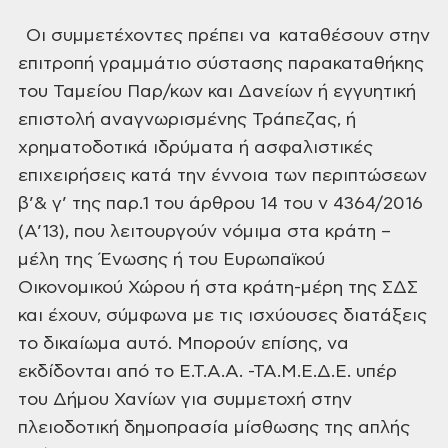
Οι συμμετέχοντες πρέπει vα
καταθέσουν στην
επιτροπή γραμμάτιο σύστασης
παρακαταθήκης
του Ταμείου Παρ/κων και Δανείων ή εγγυητική
επιστολή
αναγνωρισμένης Τράπεζας, ή
χρηματοδοτικά ιδρύματα ή ασφαλιστικές
επιχειρήσεις
κατά την έννοια των περιπτώσεων
β’&
γ’ της παρ.1 του άρθρου 14 του ν 4364/2016
(Α’13), που λειτουργούν νόμιμα στα
κράτη –
μέλη της Ένωσης ή του Ευρωπαϊκού
Οικονομικού Χώρου ή στα κράτη-μέρη της
ΣΔΣ
και έχουν, σύμφωνα με τις ισχύουσες διατάξεις
το δικαίωμα αυτό. Μπορούν
επίσης, να
εκδίδονται από το Ε.Τ.Α.Α. -ΤΑ.Μ.Ε.Δ.Ε. υπέρ
του Δήμου Χανίων για
συμμετοχή στην
πλειοδοτική δημοπρασία μίσθωσης της απλής