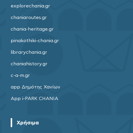
explorechania.gr
chaniaroutes.gr
chania-heritage.gr
pinakothiki-chania.gr
librarychania.gr
chaniahistory.gr
c-a-m.gr
app Δημότης Χανίων
App i-PARK CHANIA
Χρήσιμα