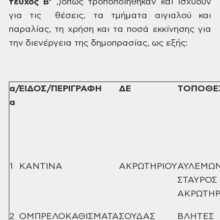
τεύχος Β’
,)όπως τροποποιήθηκαν και ισχύουν
για τις θέσεις, τα τμήματα αιγιαλού και
παραλίας, τη
χρήση και τα ποσά εκκίνησης για
την διενέργεια της δημοπρασίας, ως εξής:
α/
ΕΙΔΟΣ/ΠΕΡΙΓΡΑΦΗ
ΔΕ
ΤΟΠΟΘΕ
α
1
ΚΑΝΤΙΝΑ
ΑΚΡΩΤΗΡΙΟΥ
ΑΥΛΕΜΩ
ΣΤΑΥΡΟΣ
ΑΚΡΩΤΗΡ
2
ΟΜΠΡΕΛΟΚΑΘΙΣΜΑΤΑ
ΣΟΥΔΑΣ
ΒΛΗΤΕΣ