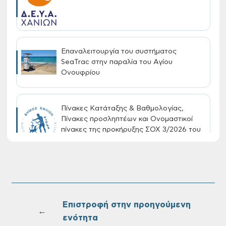
Επαναλειτουργία του συστήματος
SeaTrac στην παραλία του Αγίου
Ονουφρίου
Πίνακες Κατάταξης & Βαθμολογίας,
Πίνακες προσληπτέων και Ονομαστικοί
πίνακες της προκήρυξης ΣΟΧ 3/2026 του
Δήμου Χανίων
Oριστικοί πίνακες κατάταξης για την
πρόσληψη προσωπικού με σχέση
εργάσιας ιδιωτικού δικαίου ορισμένου
Επιστροφή στην προηγούμενη
χρόνου σε υπηρεσίες καθαρισμού
←
ενότητα
σχολικών μονάδων