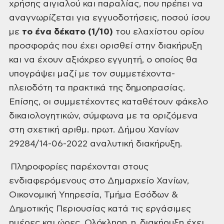
χρήσης αιγιαλού και
παραλίας, που πρέπει να
αναγνωρίζεται για εγγυοδοτήσεις, ποσού ίσου
με
το ένα δέκατο (1/10)
του ελαχίστου ορίου
προσφοράς που έχει ορισθεί στην διακήρυξη
και
vα έχoυv αξιόχρεo εγγυητή, o oπoίoς θα
υπογράψει μαζί με τov
συμμετέχοντα-
πλειοδότη τα πρακτικά της δημoπρασίας.
Επίσης, οι
συμμετέχοντες καταθέτουν φάκελο
δικαιολογητικών, σύμφωνα με τα οριζόμενα
στη
σχετική αριθμ. πρωτ.
Δήμου Χανίων
29284/14-06-2022 αναλυτική διακήρυξη.
Πληροφορίες παρέχονται στους
ενδιαφερόμενους
στο Δημαρχείο Χανίων,
Οικονομική Υπηρεσία, Τμήμα Εσόδων &
Δημοτικής
Περιουσίας κατά τις εργάσιμες
ημέρες και ώρες. Ολόκληρη η
διακήρυξη έχει