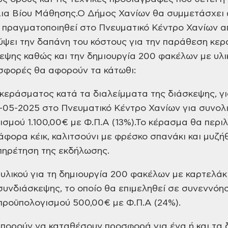
Δια Βίου Μάθησης.
Ο Δήμος Χανίων θα συμμετάσχει
 πραγματοποιηθεί στο Πνευματικό Κέντρο Χανίων α
λύψει την δαπάνη του κόστους για την παράθεση κε
εψης καθώς και την δημιουργία 200 φακέλων με υλι
σφορές θα αφορούν τα κάτωθι:
ράσματος κατά τα διαλείμματα της διάσκεψης, για
-05-2025 στο Πνευματικό Κέντρο Χανίων για συνολ
σμού 1.100,00€ με Φ.Π.Α (13%).
Το κέρασμα θα περιλ
ιάφορα κέικ, καλιτσούνι με φρέσκο σπανάκι και μυζή
πηρέτηση της εκδήλωσης.
λικού για τη δημιουργία 200 φακέλων με καρτελάκι
υνδιάσκεψης, το οποίο θα επιμεληθεί σε συνεννόη
 προϋπολογισμού 500,00€ με Φ.Π.Α (24%).
πορούν να καταθέσουν προσφορά για ένα ή και τα δ