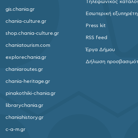
Τηλεφωνικός κατάλο
gis.chania.gr
Εσωτερική εξυπηρέτ
chania-culture.gr
Press kit
shop.chania-culture.gr
RSS feed
chaniatourism.com
Έργα Δήμου
explorechania.gr
Δήλωση προσβασιμό
chaniaroutes.gr
chania-heritage.gr
pinakothiki-chania.gr
librarychania.gr
chaniahistory.gr
c-a-m.gr