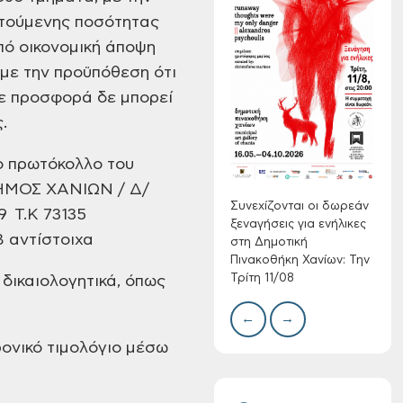
ητούμενης ποσότητας
πό οικονομική άποψη
με την προϋπόθεση ότι
Τακτική συνεδρίαση
ε προσφορά δε μπορεί
Δημοτικής
.
Επιτροπής στις 10-
Δίκτ
08-2026
από 
ο πρωτόκολλο του
νερο
Χανί
ΗΜΟΣ ΧΑΝΙΩΝ / Δ/
Συνεχίζονται οι δωρεάν
 Τ.Κ 73135
ξεναγήσεις για ενήλικες
αντίστοιχα
στη Δημοτική
Πινακοθήκη Χανίων: Την
Τρίτη 11/08
δικαιολογητικά, όπως
Επαναλειτουργία
του συστήματος
←
→
SeaTrac στην
παραλία του Αγίου
ρονικό τιμολόγιο μέσω
Ονουφρίου