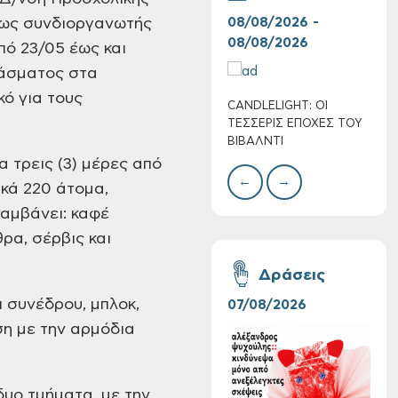
 ως συνδιοργανωτής
08/08/2026 -
07/
08/08/2026
08/
πό 23/05 έως και
ράσματος στα
κό για τους
CANDLELIGHT: ΟΙ
Ο Σ
ΤΕΣΣΕΡΙΣ ΕΠΟΧΕΣ ΤΟΥ
ΣΩΘ
ΒΙΒΑΛΝΤΙ
 τρεις (3) μέρες από
←
→
ικά 220 άτομα,
Συνεχίζονται οι
αμβάνει: καφέ
δωρεάν ξεναγήσεις
θρα, σέρβις και
για ενήλικες στη
Δημοτική
Δράσεις
Πινακοθήκη Χανίων:
Την Τρίτη 11/08
 συνέδρου, μπλοκ,
07/08/2026
06/
ση με την αρμόδια
υο τμήματα, με την