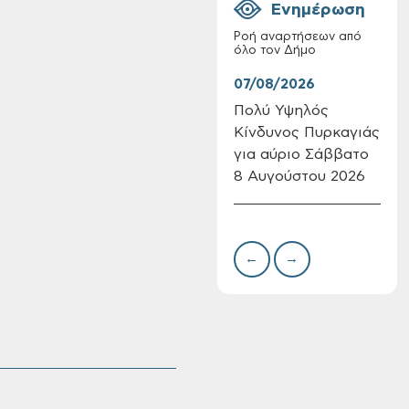
Ενημέρωση
Ροή αναρτήσεων από
όλο τον Δήμο
07/08/2026
07/
Πολύ Υψηλός
Συν
Κίνδυνος Πυρκαγιάς
δωρ
Πίνακες Κατάταξης
για αύριο Σάββατο
για
& Βαθμολογίας,
8 Αυγούστου 2026
Δημ
Πίνακες
Πιν
προσληπτέων και
Την
Ονομαστικοί πίνακες
της προκήρυξης
←
→
ΣΟΧ 3/2026 του
Δήμου Χανίων