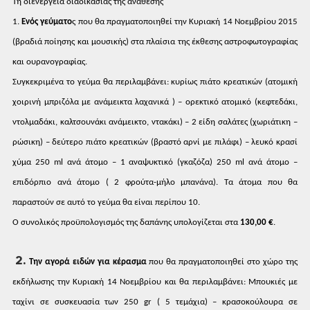
Τη
διενέργεια διαδικασίας της ανάθεσης
1.
Ενός
γεύματο
ς
που θα πραγματοποιηθεί την Κυριακή 14
Νοεμβρίου 2015
(βραδιά ποίησης και μουσικής)
στα πλαίσια της έκθεσης αστροφωτογραφίας
και ουρανογραφίας.
Συγκεκριμένα
το γεύμα θα περιλαμβάνει: κυρίως πιάτο
κρεατικών (ατομική
χοιρινή μπριζόλα με
ανάμεικτα λαχανικά ) – ορεκτικό ατομικό
(κεφτεδάκι,
ντολμαδάκι, καλτσουνάκι
ανάμεικτο, ντακάκι) – 2 είδη σαλάτες
(χωριάτικη –
ρώσικη) – δεύτερο πιάτο
κρεατικών (βραστό αρνί με πιλάφι) –
λευκό κρασί
χύμα 250
ml
ανά
άτομο – 1 αναψυκτικό (γκαζόζα) 250
ml
ανά
άτομο –
επιδόρπιο ανά άτομο ( 2 φρούτα-μήλο
μπανάνα). Τα άτομα που θα
παραστούν σε
αυτό το γεύμα θα είναι περίπου 10.
Ο
συνολικός προϋπολογισμός της δαπάνης
υπολογίζεται στα
130,00
€
.
2.
Την
αγορά ειδών για κέρασμα
που
θα πραγματοποιηθεί στο χώρο της
εκδήλωσης
την Κυριακή 14 Νοεμβρίου και θα περιλαμβάνει:
Μπουκιές με
ταχίνι σε συσκευασία των
250
gr
(
5 τεμάχια) – κρασοκούλουρα σε