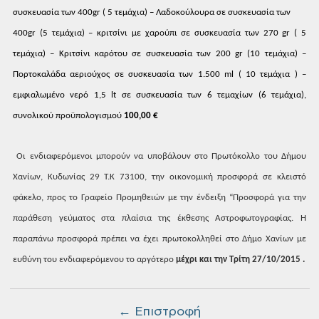
συσκευασία
των 400
gr
(
5 τεμάχια) – Λαδοκούλουρα σε συσκευασία
των
400
gr
(5
τεμάχια) – κριτσίνι με χαρούπι σε
συσκευασία των 270
gr
( 5
τεμάχια)
– Κριτσίνι καρότου σε συσκευασία των
200
gr
(10
τεμάχια) –
Πορτοκαλάδα αεριούχος σε
συσκευασία των 1.500
ml
(
10 τεμάχια ) –
εμφιαλωμένο νερό 1,5
lt
σε
συσκευασία των 6 τεμαχίων (6 τεμάχια),
συνολικού προϋπολογισμού
100,00
€
Οι
ενδιαφερόμενοι μπορούν να
υποβάλουν
στο
Πρωτόκολλο του Δήμου
Χανίων, Κυδωνίας
29 Τ.Κ 73100, την οικονομική προσφορά σε
κλειστό
φάκελο, προς το Γραφείο Προμηθειών
με την ένδειξη “
Προσφορά
για την
παράθεση γεύματος στα πλαίσια
της έκθεσης Αστροφωτογραφίας.
Η
παραπάνω προσφορά πρέπει να έχει
πρωτοκολληθεί στο Δήμο Χανίων με
ευθύνη
του ενδιαφερόμενου το αργότερο
μέχρι
και την Τρίτη
27
/10/2015
.
← Επιστροφή