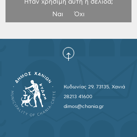
Ηταν χρήσιμη αυτή η σελίδα;
Ναι
Όχι
Κυδωνίας 29, 73135, Χανιά
28213 41600
dimos@chania.gr