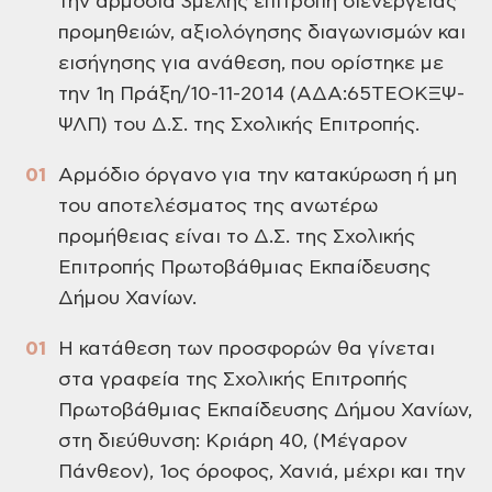
την αρμόδια 3μελής επιτροπή
διενέργειας
προμηθειών, αξιολόγησης
διαγωνισμών και
εισήγησης για ανάθεση,
που ορίστηκε με
την 1η Πράξη/10-11-2014
(ΑΔΑ:65ΤΕΟΚΞΨ-
ΨΛΠ) του Δ.Σ. της Σχολικής
Επιτροπής.
Αρμόδιο όργανο για την
κατακύρωση ή μη
του αποτελέσματος της
ανωτέρω
προμήθειας είναι το Δ.Σ. της
Σχολικής
Επιτροπής Πρωτοβάθμιας
Εκπαίδευσης
Δήμου Χανίων.
Η κατάθεση των προσφορών
θα γίνεται
στα γραφεία της Σχολικής
Επιτροπής
Πρωτοβάθμιας Εκπαίδευσης
Δήμου Χανίων,
στη διεύθυνση: Κριάρη 40,
(Μέγαρον
Πάνθεον), 1ος όροφος, Χανιά,
μέχρι και την