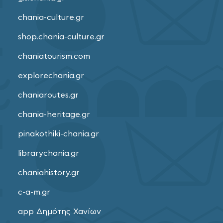
chania-culture.gr
shop.chania-culture.gr
chaniatourism.com
explorechania.gr
chaniaroutes.gr
chania-heritage.gr
pinakothiki-chania.gr
librarychania.gr
chaniahistory.gr
c-a-m.gr
app Δημότης Χανίων