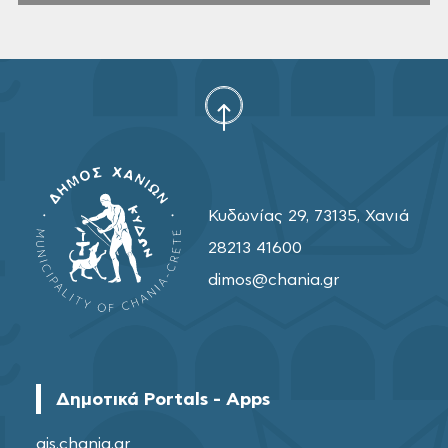
Κυδωνίας 29, 73135, Χανιά
28213 41600
dimos@chania.gr
Δημοτικά Portals - Apps
gis.chania.gr