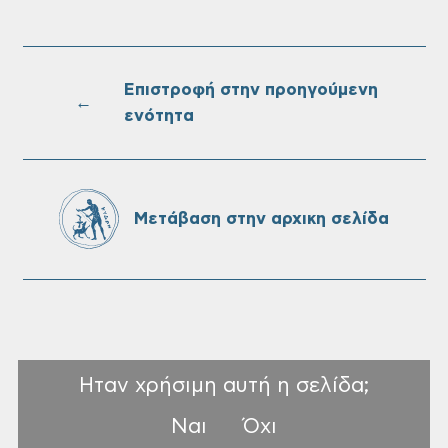
Τακτική συνεδρίαση Δημοτικής Επιτροπής
στις 10-08-2026
Επιστροφή στην προηγούμενη
←
ενότητα
Επαναλειτουργία του συστήματος
SeaTrac στην παραλία του Αγίου
Ονουφρίου
Μετάβαση στην αρχικη σελίδα
Ηταν χρήσιμη αυτή η σελίδα;
Ναι
Όχι