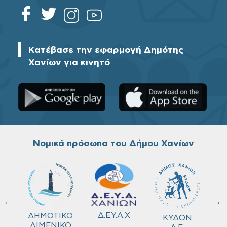
Κατέβασε την εφαρμογή Δημότης
Χανίων για κινητό
Νομικά πρόσωπα του Δήμου Χανίων
←
→
ΚΟ
Δ.Ε.Υ.Α.Χ
ΔΗΜΟΤΙΚΟ
ΚΥΔΩΝ
ΜΕΙΟ
ΛΙΜΕΝΙΚΟ