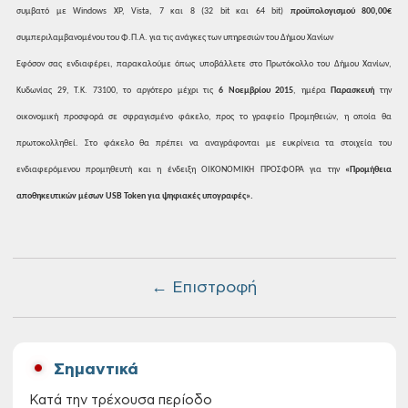
συμβατό
με
Windows
XP, Vista, 7
και
8 (32
bit
και
64
bit)
προϋπολογισμού
800,00€
συμπεριλαμβανομένου του Φ.Π.Α. για τις
ανάγκες των υπηρεσιών του Δήμου
Χανίων
Εφόσον
σας ενδιαφέρει, παρακαλούμε όπως
υποβάλλετε στο Πρωτόκολλο του Δήμου
Χανίων,
Κυδωνίας 29, Τ.Κ. 73100, το αργότερο
μέχρι τις
6
Νοεμβρίου
2015
,
ημέρα
Παρασκευή
την
οικονομική προσφορά σε σφραγισμένο
φάκελο, προς το γραφείο Προμηθειών, η
οποία θα
πρωτοκολληθεί. Στο φάκελο θα
πρέπει να αναγράφονται με ευκρίνεια τα
στοιχεία του
ενδιαφερόμενου προμηθευτή
και η ένδειξη ΟΙΚΟΝΟΜΙΚΗ ΠΡΟΣΦΟΡΑ για
την
«
Προμήθεια
αποθηκευτικών μέσων
USB
Token
για
ψηφιακές υπογραφές
».
← Επιστροφή
Σημαντικά
Κατά την τρέχουσα περίοδο