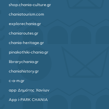
shop.chania-culture.gr
chaniatourism.com
explorechania.gr
chaniaroutes.gr
chania-heritage.gr
pinakothiki-chania.gr
librarychania.gr
chaniahistory.gr
c-a-m.gr
app Δημότης Χανίων
App i-PARK CHANIA