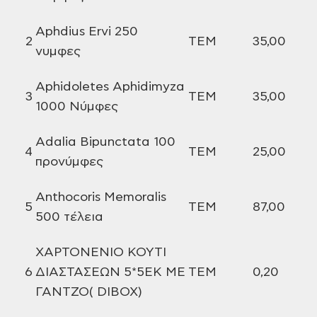
Aphdius
Ervi 250
2
ΤΕΜ
35,00
νυμφες
Aphidoletes
Aphidimyza
3
ΤΕΜ
35,00
1000 Νύμφες
Adalia
Bipunctata 100
4
ΤΕΜ
25,00
προνύμφες
Anthocoris
Memoralis
5
ΤΕΜ
87,00
500 τέλεια
XAΡTONENIO
KOYTI
6
ΔΙΑΣΤΑΣΕΩΝ 5*5ΕΚ ΜΕ
ΤΕΜ
0,20
ΓΑΝΤΖΟ( DIBOX)