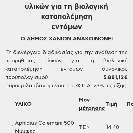
υλικών για τη βιολογική
καταπολέμηση
εντόμων
Ο
ΔΗΜΟΣ
ΧΑΝΙΩΝ ΑΝΑΚΟΙΝΩΝΕΙ
Τη
διενέργεια διαδικασίας για την ανάθεση
της
προμήθειας υλικών για τη βιολογική
καταπολέμηση εντόμων, συνολικού
προϋπολογισμού
5.881,12
€
συμπεριλαμβανομένου του Φ.Π.Α. 23% ως
έξης:
Μον.
ΥΛΙΚΟ
Τιμή
Π
μέτρησης
Αphidius
Colemani 500
1
ΤΕΜ
14,40
Νύμφες