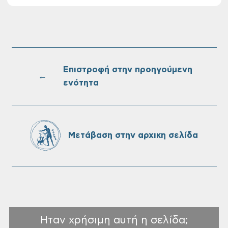
στις 10-08-2026
Επαναλειτουργία του συστήματος
SeaTrac στην παραλία του Αγίου
Ονουφρίου
Επιστροφή στην προηγούμενη
←
ενότητα
Πίνακες Κατάταξης & Βαθμολογίας,
Πίνακες προσληπτέων και Ονομαστικοί
πίνακες της προκήρυξης ΣΟΧ 3/2026 του
Μετάβαση στην αρχικη σελίδα
Δήμου Χανίων
Ηταν χρήσιμη αυτή η σελίδα;