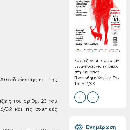
Συνεχίζονται οι
δωρεάν ξεναγήσεις
για ενήλικες στη
Δημοτική
Δίκτ
Πινακοθήκη Χανίων:
από 
νερο
Την Τρίτη 11/08
Χανί
Συνεχίζονται οι δωρεάν
ξεναγήσεις για ενήλικες
στη Δημοτική
Πινακοθήκη Χανίων: Την
Αυτοδιοίκησης και
της
Τρίτη 11/08
←
→
άξεις
του αριθμ. 23 του
Τακτική συνεδρίαση
6/02 και
τις σχετικές
Δημοτικής
Επιτροπής στις 10-
08-2026
Ενημέρωση