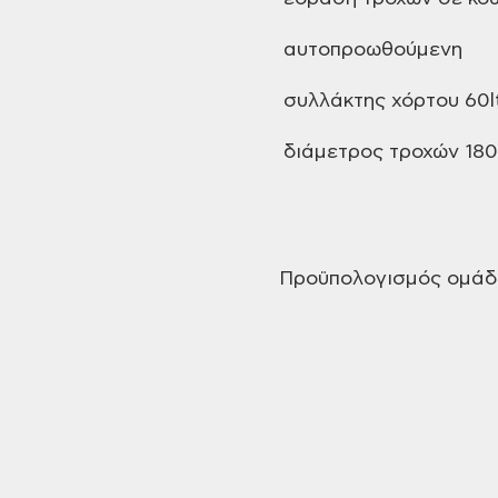
αυτοπροωθούμενη
συλλάκτης
χόρτου 60l
διάμετρος
τροχών 18
Προϋπολογισμός
ομάδα