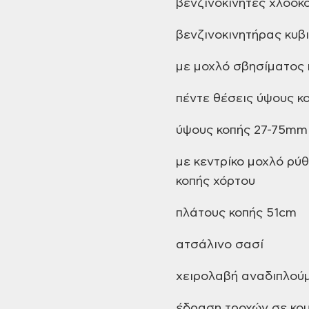
βενζινοκίνητες
χλοοκο
βενζινοκινητήρας
κυβ
με
μοχλό σβησίματος 
πέντε
θέσεις ύψους κ
ύψους
κοπής 27-75mm
με
κεντρίκο μοχλό ρύ
κοπής
χόρτου
πλάτους
κοπής 51cm
ατσάλινο
σασί
χειρολαβή
αναδιπλού
έδραση
τροχών σε κου