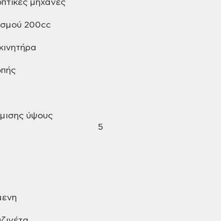
πτικές μηχανές
ισμού 200cc
κινητήρα
οπής
θμισης ύψους
5
μενη
ζινέτα