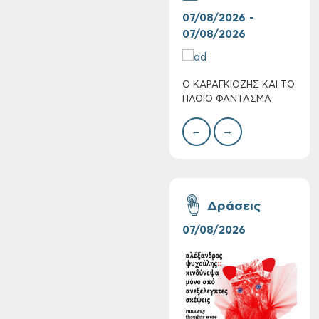
07/08/2026 -
30/
07/08/2026
08/
Ο ΚΑΡΑΓΚΙΟΖΗΣ ΚΑΙ ΤΟ
BAZ
Πολύ Υψηλός
ΠΛΟΙΟ ΦΑΝΤΑΣΜΑ
ΜΕΓ
Κίνδυνος Πυρκαγιάς
για αύριο Σάββατο 8
←
→
Αυγούστου 2026
Δράσεις
07/08/2026
06/