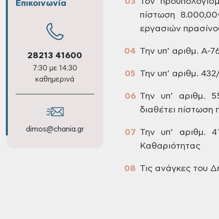
Τον
προϋπολογισμ
Επικοινωνία
πίστωση 8.000,00
εργασιών
πρασίνο
Την
υπ’ αριθμ. Α-76
28213 41600
7:30 με 14:30
Την
υπ’ αριθμ. 432
καθημερινά
Την
υπ’ αριθμ. 5
διαθέτει πίστωση
π
dimos@chania.gr
Την
υπ’ αριθμ. 41
Καθαριότητας
Τις
ανάγκες του Δ