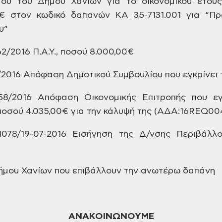
ού του Δήμου Χανίων για
το οικονομικού έτους
€
στον κωδικό δαπανών ΚΑ 35-7131.001
για “Πρ
υ”
2/2016 Π.Α.Υ.,
ποσού 8.000,00€
/2016
Απόφαση Δημοτικού Συμβουλίου που
εγκρίνει 
58/2016
Απόφαση Οικονομικής Επιτροπής που
εγ
οσού 4.035,00€ για την κάλυψή της
(ΑΔΑ:16REQ00
078/19-07-2016
Εισήγηση της Δ/νσης Περιβάλλο
ήμου Χανίων που
επιβάλλουν την ανωτέρω δαπάνη
ΑΝΑΚΟΙΝΩΝΟΥΜΕ