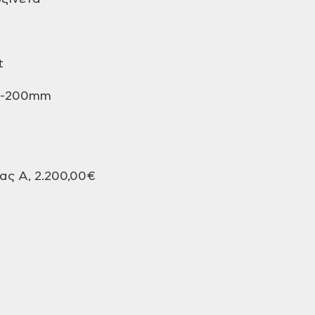
t
0-200mm
ς Α, 2.200,00€