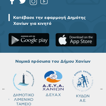
Κατέβασε την εφαρμογή Δημότης
Χανίων για κινητό
Νομικά πρόσωπα του Δήμου Χανίων
←
→
ΚΟ
Δ.Ε.Υ.Α.Χ
ΔΗΜΟΤΙΚΟ
ΚΥΔΩΝ
ΜΕΙΟ
ΛΙΜΕΝΙΚΟ
Α.Ε.
ΤΑΜΕΙΟ