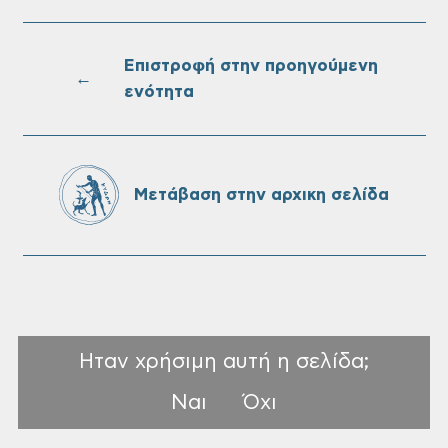
Επαναλειτουργία του συστήματος
SeaTrac στην παραλία του Αγίου
Ονουφρίου
Επιστροφή στην προηγούμενη
←
ενότητα
Πίνακες Κατάταξης & Βαθμολογίας,
Πίνακες προσληπτέων και Ονομαστικοί
πίνακες της προκήρυξης ΣΟΧ 3/2026 του
Μετάβαση στην αρχικη σελίδα
Δήμου Χανίων
Ηταν χρήσιμη αυτή η σελίδα;
Ναι
Όχι