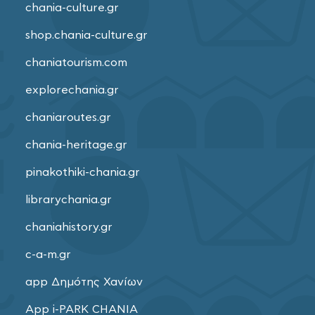
chania-culture.gr
shop.chania-culture.gr
chaniatourism.com
explorechania.gr
chaniaroutes.gr
chania-heritage.gr
pinakothiki-chania.gr
librarychania.gr
chaniahistory.gr
c-a-m.gr
app Δημότης Χανίων
App i-PARK CHANIA