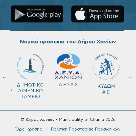
Νομικά πρόσωπα του Δήμου Χανίων
←
→
ΚΟ
Δ.Ε.Υ.Α.Χ
ΔΗΜΟΤΙΚΟ
ΚΥΔΩΝ
ΜΕΙΟ
ΛΙΜΕΝΙΚΟ
Α.Ε.
ΤΑΜΕΙΟ
© Δήμος Χανίων • Municipality of Chania 2026
Όροι χρήσης
Πολιτική Προστασίας Προσωπικών