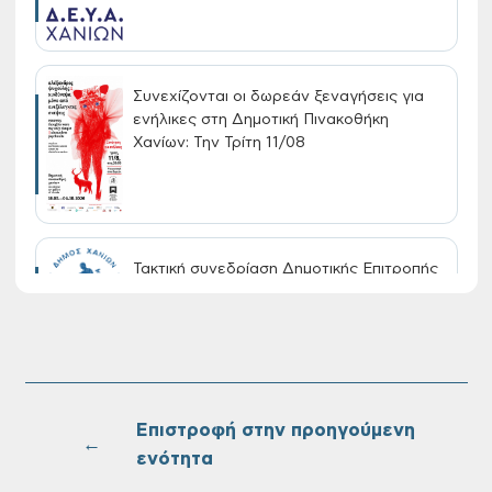
Συνεχίζονται οι δωρεάν ξεναγήσεις για
ενήλικες στη Δημοτική Πινακοθήκη
Χανίων: Την Τρίτη 11/08
Τακτική συνεδρίαση Δημοτικής Επιτροπής
στις 10-08-2026
Επαναλειτουργία του συστήματος
SeaTrac στην παραλία του Αγίου
Ονουφρίου
Επιστροφή στην προηγούμενη
←
ενότητα