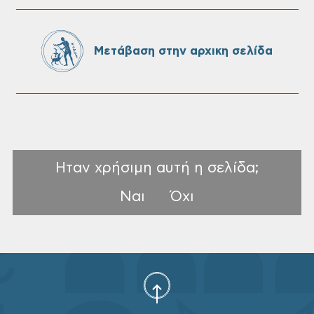
Πίνακες Κατάταξης & Βαθμολογίας,
Πίνακες προσληπτέων και Ονομαστικοί
πίνακες της προκήρυξης ΣΟΧ 3/2026 του
Μετάβαση στην αρχικη σελίδα
Δήμου Χανίων
Ηταν χρήσιμη αυτή η σελίδα;
Ναι
Όχι