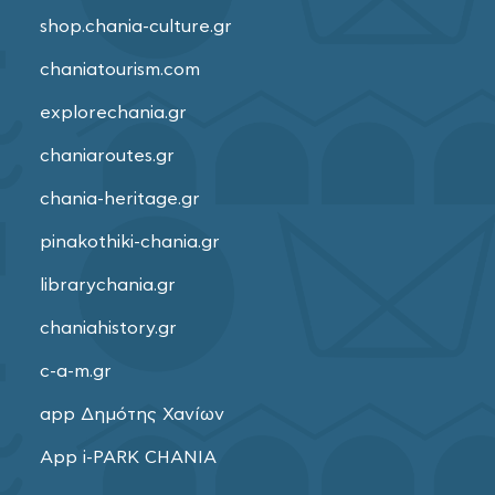
shop.chania-culture.gr
chaniatourism.com
explorechania.gr
chaniaroutes.gr
chania-heritage.gr
pinakothiki-chania.gr
librarychania.gr
chaniahistory.gr
c-a-m.gr
app Δημότης Χανίων
App i-PARK CHANIA