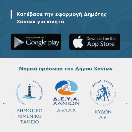
Κατέβασε την εφαρμογή Δημότης
Χανίων για κινητό
Νομικά πρόσωπα του Δήμου Χανίων
←
→
ΚΟ
Δ.Ε.Υ.Α.Χ
ΔΗΜΟΤΙΚΟ
ΚΥΔΩΝ
ΜΕΙΟ
ΛΙΜΕΝΙΚΟ
Α.Ε.
ΤΑΜΕΙΟ