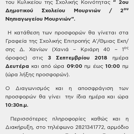
του Κυλικείου της Σχολικής Κοινότητας
” 2ου
ου
Δημοτικού Σχολείου Μουρνιών / 2
Νηπιαγωγείου Μουρνιών”.
Η κατάθεση των προσφορών θα γίνεται στα
Γραφεία της Σχολικής Επιτροπής Α’/Θμιας Εκπ/
ος
σης Δ. Χανίων (Χανιά – Κριάρη 40 –
1
όροφος) στις
3 Σεπτεμβρίου 2018
ημέρα
Δευτέρα
και
από ώρα
09:00
πμ έως
10:00
πμ
(ώρα λήξης
προσφορών).
Ο
Διαγωνισμός και η αποσφράγιση των
προσφορών θα γίνει την ίδια ημέρα και ώρα
10:30π.μ.
Περισσότερες
πληροφορίες καθώς και η
Διακήρυξη, στο τηλέφωνο 2821341772, αρμόδιο