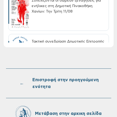
Συνεχίζονται οι δωρεάν ξεναγήσεις για
ενήλικες στη Δημοτική Πινακοθήκη
Χανίων: Την Τρίτη 11/08
Τακτική συνεδρίαση Δημοτικής Επιτροπής
στις 10-08-2026
Επαναλειτουργία του συστήματος
SeaTrac στην παραλία του Αγίου
Ονουφρίου
Επιστροφή στην προηγούμενη
←
ενότητα
Πίνακες Κατάταξης & Βαθμολογίας,
Πίνακες προσληπτέων και Ονομαστικοί
πίνακες της προκήρυξης ΣΟΧ 3/2026 του
Μετάβαση στην αρχικη σελίδα
Δήμου Χανίων