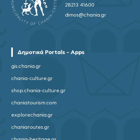
28213 41600
dimos@chania.gr
Δημοτικά Portals - Apps
gis.chania.gr
chania-culture.gr
shop.chania-culture.gr
chaniatourism.com
explorechania.gr
chaniaroutes.gr
chania-heritage.gr