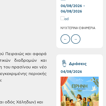
06/08/2026 -
06/
06/08/2026
06/
Επαναλειτουργία
του συστήματος
ΝΥΧΤΕΡΙΝΗ ΕΦΗΜΕΡΙΑ
ΚΑΤ
SeaTrac στην
ΑΣΘ
παραλία του Αγίου
←
→
Ονουφρίου
δού Πειραιώς και αφορά
τικών διαδρομών και
Δράσεις
η του πρασίνου και νέο
04/08/2026
16/
εγκεκριμένης περιοχής
:
Η «Ειρήνη» του
αι οδός Χάληδων) και