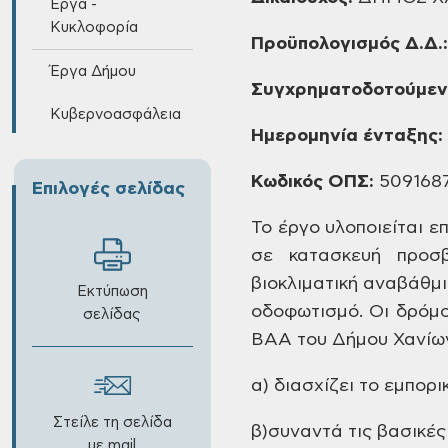
Έργα -
Κυκλοφορία
Προϋπολογισμός Δ.Δ.:
Έργα Δήμου
Συγχρηματοδοτούμενη
Κυβερνοασφάλεια
Ημερομηνία ένταξης:
Κωδικός ΟΠΣ:
509168
Επιλογές σελίδας
Το έργο υλοποιείται ε
σε κατασκευή προσβ
βιοκλιματική αναβάθμι
Εκτύπωση
οδοφωτισμό. Οι δρόμο
σελίδας
ΒΑΑ του Δήμου Χανίων,
α) διασχίζει το εμπορι
Στείλε τη σελίδα
β)συναντά τις βασικέ
με mail