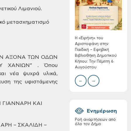
Αριστοφάνη στην
Συλλ
Παιδική – Εφηβική
ετικού Λιμανιού.
γρα
Βιβλιοθήκη
περι
Δημοτικού Κήπου:
ικό μετασχηματισμό
με θ
Την Πέμπτη 6
Πινα
Αυγούστου
Η «Ειρήνη» του
Αριστοφάνη στην
Παιδική – Εφηβική
Βιβλιοθήκη Δημοτικού
ΟΝ ΑΞΟΝΑ ΤΩΝ ΟΔΩΝ
Κήπου: Την Πέμπτη 6
Υ ΧΑΝΙΩΝ” . Όπου
Διακοπή νερού στην
Αυγούστου
οδό Νικολάου
αι νέα ψυχρά υλικά,
Πλαστήρα της Δ.Κ.
←
→
χυση της υφιστάμενης
Τσικαλαριών
 ΓΙΑΝΝΑΡΗ ΚΑΙ
Ενημέρωση
Ροή αναρτήσεων από
όλο τον Δήμο
ΑΡΗ – ΣΚΑΛΙΔΗ –