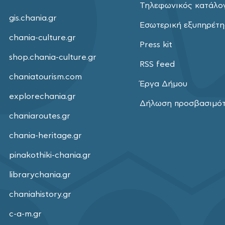
Τηλεφωνικός κατάλο
gis.chania.gr
Εσωτερική εξυπηρέτ
chania-culture.gr
Press kit
shop.chania-culture.gr
RSS feed
chaniatourism.com
Έργα Δήμου
explorechania.gr
Δήλωση προσβασιμό
chaniaroutes.gr
chania-heritage.gr
pinakothiki-chania.gr
librarychania.gr
chaniahistory.gr
c-a-m.gr