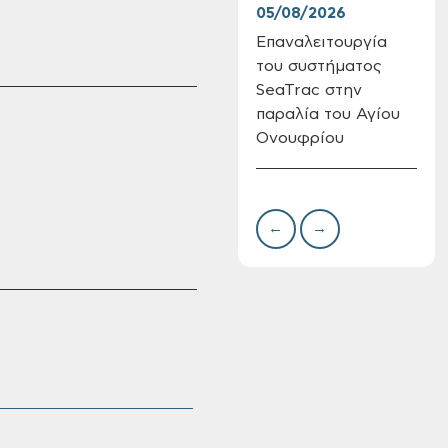
05/08/2026
04/
Επαναλειτουργία
App
Πίνακες Κατάταξης
του συστήματος
Χαν
& Βαθμολογίας,
SeaTrac στην
Πίνακες
προσληπτέων και
παραλία του Αγίου
Ονομαστικοί πίνακες
Ονουφρίου
της προκήρυξης
ΣΟΧ 3/2026 του
Δήμου Χανίων
←
→