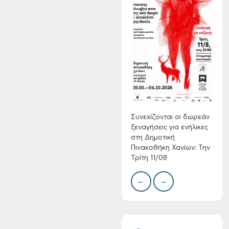
Τακτική συνεδρίαση
Δημοτικής
Επιτροπής στις 10-
Δίκτ
08-2026
από 
νερο
Χανί
Συνεχίζονται οι δωρεάν
ξεναγήσεις για ενήλικες
στη Δημοτική
Πινακοθήκη Χανίων: Την
Τρίτη 11/08
Επαναλειτουργία
του συστήματος
←
→
SeaTrac στην
παραλία του Αγίου
Ονουφρίου