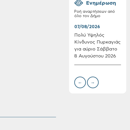
Ενημέρωση
Ροή αναρτήσεων από
όλο τον Δήμο
07/08/2026
07/
Πολύ Υψηλός
Συν
Κίνδυνος Πυρκαγιάς
δωρ
Πίνακες Κατάταξης
για αύριο Σάββατο
για
& Βαθμολογίας,
8 Αυγούστου 2026
Δημ
Πίνακες
Πιν
προσληπτέων και
Την
Ονομαστικοί πίνακες
της προκήρυξης
←
→
ΣΟΧ 3/2026 του
Δήμου Χανίων