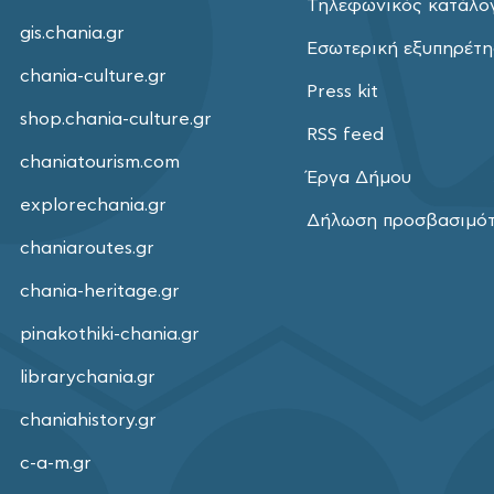
Τηλεφωνικός κατάλο
gis.chania.gr
Εσωτερική εξυπηρέτ
chania-culture.gr
Press kit
shop.chania-culture.gr
RSS feed
chaniatourism.com
Έργα Δήμου
explorechania.gr
Δήλωση προσβασιμό
chaniaroutes.gr
chania-heritage.gr
pinakothiki-chania.gr
librarychania.gr
chaniahistory.gr
c-a-m.gr