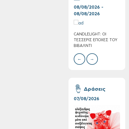
08/08/2026 -
07/
08/08/2026
08/
CANDLELIGHT: ΟΙ
Ο Σ
ΤΕΣΣΕΡΙΣ ΕΠΟΧΕΣ ΤΟΥ
ΣΩΘ
ΒΙΒΑΛΝΤΙ
←
→
Συνεχίζονται οι
δωρεάν ξεναγήσεις
για ενήλικες στη
Δημοτική
Δράσεις
Πινακοθήκη Χανίων:
Την Τρίτη 11/08
07/08/2026
06/