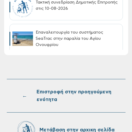
Τακτική συνεδρίαση Δημοτικής Επιτροπής
στις 10-08-2026
Επαναλειτουργία του συστήματος
SeaTrac στην παραλία του Αγίου
Ονουφρίου
Πίνακες Κατάταξης & Βαθμολογίας,
Πίνακες προσληπτέων και Ονομαστικοί
πίνακες της προκήρυξης ΣΟΧ 3/2026 του
Δήμου Χανίων
Επιστροφή στην προηγούμενη
←
ενότητα
Oριστικοί πίνακες κατάταξης για την
πρόσληψη προσωπικού με σχέση
εργάσιας ιδιωτικού δικαίου ορισμένου
χρόνου σε υπηρεσίες καθαρισμού
Μετάβαση στην αρχικη σελίδα
σχολικών μονάδων