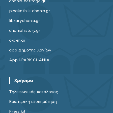
chania-heritage.gr
pinakothiki-chania.gr
librarychania.gr
chaniahistory.gr
c-a-m.gr
app Δημότης Χανίων
App i-PARK CHANIA
Χρήσιμα
Τηλεφωνικός κατάλογος
Εσωτερική εξυπηρέτηση
Press kit