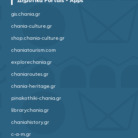
Δημοτικά Portals - Apps
gis.chania.gr
chania-culture.gr
shop.chania-culture.gr
chaniatourism.com
explorechania.gr
chaniaroutes.gr
chania-heritage.gr
pinakothiki-chania.gr
librarychania.gr
chaniahistory.gr
c-a-m.gr