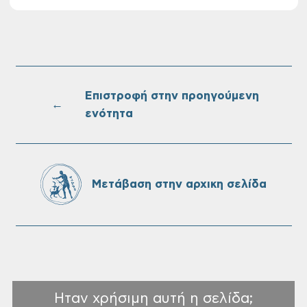
στις 10-08-2026
Επαναλειτουργία του συστήματος
SeaTrac στην παραλία του Αγίου
Ονουφρίου
Επιστροφή στην προηγούμενη
←
ενότητα
Πίνακες Κατάταξης & Βαθμολογίας,
Πίνακες προσληπτέων και Ονομαστικοί
πίνακες της προκήρυξης ΣΟΧ 3/2026 του
Μετάβαση στην αρχικη σελίδα
Δήμου Χανίων
Ηταν χρήσιμη αυτή η σελίδα;