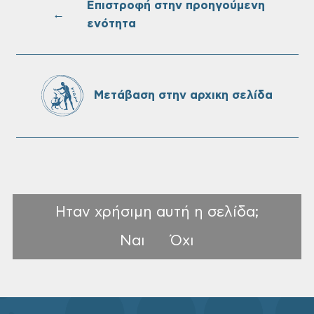
Ονουφρίου
Επιστροφή στην προηγούμενη
←
ενότητα
Πίνακες Κατάταξης & Βαθμολογίας,
Πίνακες προσληπτέων και Ονομαστικοί
πίνακες της προκήρυξης ΣΟΧ 3/2026 του
Μετάβαση στην αρχικη σελίδα
Δήμου Χανίων
Ηταν χρήσιμη αυτή η σελίδα;
Ναι
Όχι