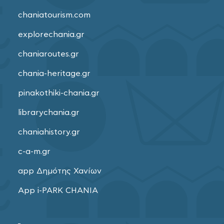
chaniatourism.com
explorechania.gr
chaniaroutes.gr
chania-heritage.gr
pinakothiki-chania.gr
librarychania.gr
chaniahistory.gr
c-a-m.gr
app Δημότης Χανίων
App i-PARK CHANIA