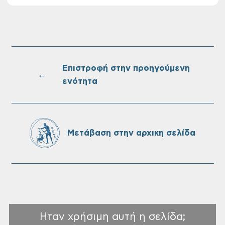
στις 10-08-2026
Επαναλειτουργία του συστήματος
SeaTrac στην παραλία του Αγίου
Ονουφρίου
Επιστροφή στην προηγούμενη
←
ενότητα
Πίνακες Κατάταξης & Βαθμολογίας,
Πίνακες προσληπτέων και Ονομαστικοί
πίνακες της προκήρυξης ΣΟΧ 3/2026 του
Μετάβαση στην αρχικη σελίδα
Δήμου Χανίων
Ηταν χρήσιμη αυτή η σελίδα;