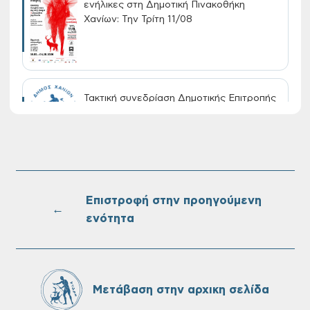
ενήλικες στη Δημοτική Πινακοθήκη
Χανίων: Την Τρίτη 11/08
Τακτική συνεδρίαση Δημοτικής Επιτροπής
στις 10-08-2026
Επαναλειτουργία του συστήματος
SeaTrac στην παραλία του Αγίου
Ονουφρίου
Επιστροφή στην προηγούμενη
←
ενότητα
Πίνακες Κατάταξης & Βαθμολογίας,
Πίνακες προσληπτέων και Ονομαστικοί
πίνακες της προκήρυξης ΣΟΧ 3/2026 του
Μετάβαση στην αρχικη σελίδα
Δήμου Χανίων