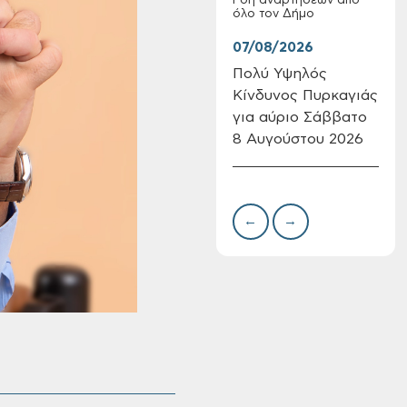
Ροή αναρτήσεων από
όλο τον Δήμο
07/08/2026
07/
Πολύ Υψηλός
Συν
Κίνδυνος Πυρκαγιάς
δωρ
για αύριο Σάββατο
για
8 Αυγούστου 2026
Δημ
Πίνακες Κατάταξης
Πιν
& Βαθμολογίας,
Την
Πίνακες
προσληπτέων και
←
→
Ονομαστικοί πίνακες
της προκήρυξης
ΣΟΧ 3/2026 του
Δήμου Χανίων