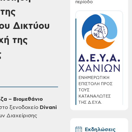
περίοδο
της
ου Δικτύου
χή της
ς
ΕΝΗΜΕΡΩΤΙΚΗ
ΕΠΙΣΤΟΛΗ ΠΡΟΣ
ΤΟΥΣ
ΚΑΤΑΝΑΛΩΤΕΣ
ζα – Βιομεθάνιο
ΤΗΣ Δ.Ε.Υ.Α.
στο ξενοδοχείο
Divani
ΧΑΝΙΩΝ
ων Διαχείρισης
Εκδηλώσεις