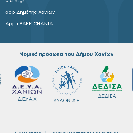
c-a-m.gr
app Δημότης Χανίων
App i-PARK CHANIA
Νομικά πρόσωπα του Δήμου Χανίων
ΔΕΔΙΣΑ
Δ.Ε.Υ.Α.Χ
ΚΥΔΩΝ Α.Ε.