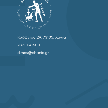
Κυδωνίας 29, 73135, Χανιά
28213 41600
dimos@chania.gr