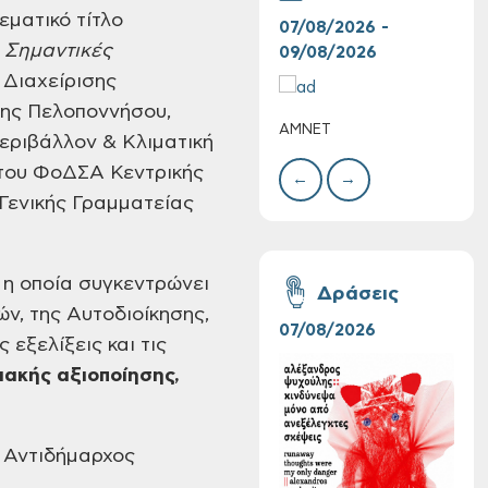
εματικό τίτλο
07/08/2026 -
10/
 Σημαντικές
09/08/2026
10/
 Διαχείρισης
χης Πελοποννήσου,
ΑΜΝΕΤ
ΣΥΝ
εριβάλλον & Κλιματική
ΧΡΙ
 του ΦοΔΣΑ Κεντρικής
ΣΤΑ
←
→
 Γενικής Γραμματείας
Συνεχίζονται οι
δωρεάν ξεναγήσεις
, η οποία συγκεντρώνει
Δράσεις
για ενήλικες στη
ών, της Αυτοδιοίκησης,
Δημοτική
07/08/2026
06/
 εξελίξεις και τις
Πινακοθήκη Χανίων:
Την Τρίτη 11/08
ιακής αξιοποίησης,
ο Αντιδήμαρχος