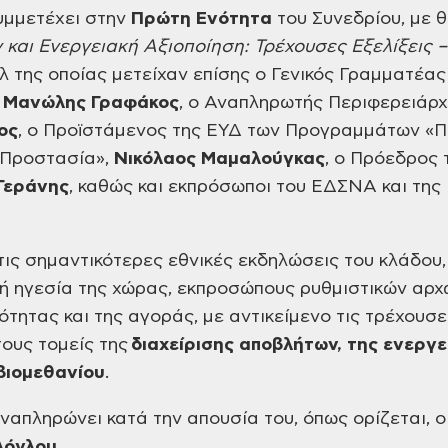
υμμετέχει στην
Πρώτη Ενότητα
του Συνεδρίου, με θ
και Ενεργειακή Αξιοποίηση: Τρέχουσες Εξελίξεις –
ελ της οποίας μετείχαν επίσης ο Γενικός Γραμματέας
,
Μανώλης Γραφάκος
, ο Αναπληρωτής Περιφερειάρ
ος
, ο Προϊστάμενος της ΕΥΔ των Προγραμμάτων «Π
ή Προστασία»,
Νικόλαος Μαμαλούγκας
, ο Πρόεδρος
Γεράνης
, καθώς και εκπρόσωποι του ΕΔΣΝΑ και της
 τις σημαντικότερες εθνικές εκδηλώσεις του κλάδου
ική ηγεσία της χώρας, εκπροσώπους ρυθμιστικών αρχ
ότητας και της αγοράς, με αντικείμενο τις τρέχουσες
ους τομείς της
διαχείρισης αποβλήτων, της ενεργε
 βιομεθανίου
.
απληρώνει κατά την απουσία του, όπως ορίζεται, 
λόγλου.