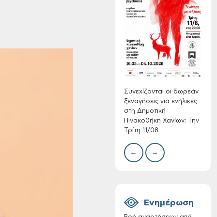
Τακτική συνεδρίαση
Δίκτ
Δημοτικής
από 
Επιτροπής στις 10-
νερο
08-2026
Χανί
Συνεχίζονται οι δωρεάν
ξεναγήσεις για ενήλικες
στη Δημοτική
Πινακοθήκη Χανίων: Την
Τρίτη 11/08
←
→
Επαναλειτουργία
του συστήματος
SeaTrac στην
παραλία του Αγίου
Ονουφρίου
Ενημέρωση