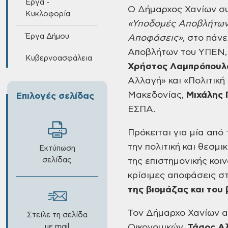
Έργα -
Ο Δήμαρχος Χανίων σ
Κυκλοφορία
«Υποδομές Αποβλήτων 
Έργα Δήμου
Αποφάσεις»
, στο πάν
Αποβλήτων του ΥΠΕΝ
Κυβερνοασφάλεια
Χρήστος Λαμπρόπουλ
Αλλαγή» και «Πολιτικ
Μακεδονίας,
Μιχάλης 
Επιλογές σελίδας
ΕΣΠΑ.
Πρόκειται για μία από
την πολιτική και θεσμ
Εκτύπωση
σελίδας
της επιστημονικής κοιν
κρίσιμες αποφάσεις στ
της βιομάζας και του
Τον Δήμαρχο Χανίων αν
Στείλε τη σελίδα
με mail
Οικονομικών,
Τάσος Α