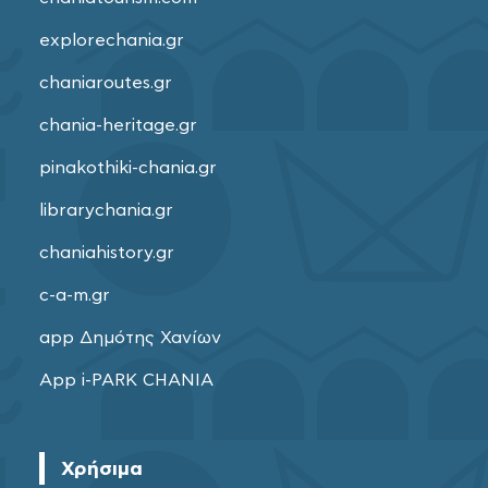
explorechania.gr
chaniaroutes.gr
chania-heritage.gr
pinakothiki-chania.gr
librarychania.gr
chaniahistory.gr
c-a-m.gr
app Δημότης Χανίων
App i-PARK CHANIA
Χρήσιμα