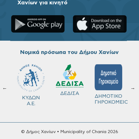
Χανίων για κινητό
Νομικά πρόσωπα του Δήμου Χανίων
←
→
ΔΕΔΙΣΑ
Χ
ΔΗΜΟΤΙΚΟ
Δ
ΚΥΔΩΝ
ΓΗΡΟΚΟΜΕΙΟ
Λ
Α.Ε.
© Δήμος Χανίων • Municipality of Chania 2026