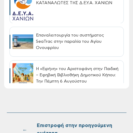
ΚΑΤΑΝΑΛΩΤΕΣ ΤΗΣ Δ.Ε.Υ.Α. ΧΑΝΙΩΝ
Επαναλειτουργία του συστήματος
SeaTrac στην παραλία του Αγίου
Ονουφρίου
Η «Ειρήνη» του Αριστοφάνη στην Παιδική
– Εφηβική Βιβλιοθήκη Δημοτικού Κήπου:
Την Πέμπτη 6 Αυγούστου
Διακοπή νερού στην οδό Νικολάου
Πλαστήρα της Δ.Κ. Τσικαλαριών
Επιστροφή στην προηγούμενη
←