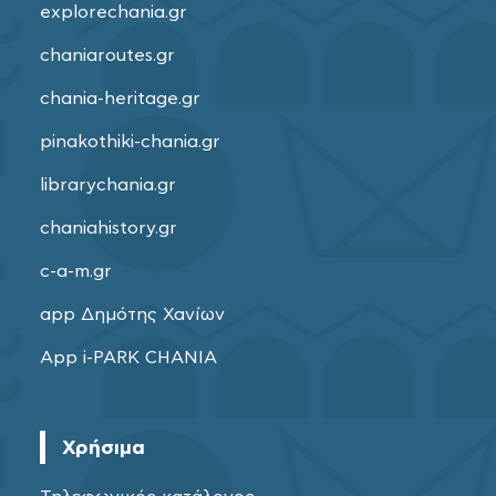
explorechania.gr
chaniaroutes.gr
chania-heritage.gr
pinakothiki-chania.gr
librarychania.gr
chaniahistory.gr
c-a-m.gr
app Δημότης Χανίων
App i-PARK CHANIA
Χρήσιμα