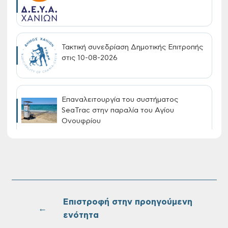
Τακτική συνεδρίαση Δημοτικής Επιτροπής
στις 10-08-2026
Επαναλειτουργία του συστήματος
SeaTrac στην παραλία του Αγίου
Ονουφρίου
Πίνακες Κατάταξης & Βαθμολογίας,
Πίνακες προσληπτέων και Ονομαστικοί
πίνακες της προκήρυξης ΣΟΧ 3/2026 του
Δήμου Χανίων
Επιστροφή στην προηγούμενη
←
ενότητα
Oριστικοί πίνακες κατάταξης για την