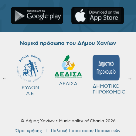
Νομικά πρόσωπα του Δήμου Χανίων
←
→
ΔΕΔΙΣΑ
Χ
ΔΗΜΟΤΙΚΟ
Δ
ΚΥΔΩΝ
ΓΗΡΟΚΟΜΕΙΟ
Λ
Α.Ε.
© Δήμος Χανίων • Municipality of Chania 2026
Όροι χρήσης
Πολιτική Προστασίας Προσωπικών