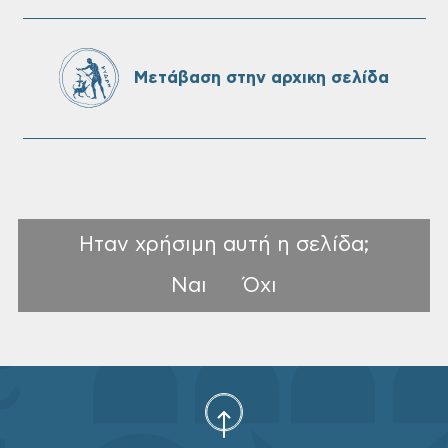
πρόσληψη προσωπικού με σχέση
εργάσιας ιδιωτικού δικαίου ορισμένου
χρόνου σε υπηρεσίες καθαρισμού
Μετάβαση στην αρχικη σελίδα
σχολικών μονάδων
Ηταν χρήσιμη αυτή η σελίδα;
Ναι
Όχι