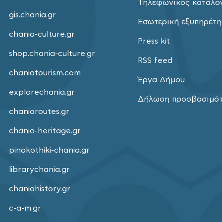
Τηλεφωνικός κατάλο
gis.chania.gr
Εσωτερική εξυπηρέτ
chania-culture.gr
Press kit
shop.chania-culture.gr
RSS feed
chaniatourism.com
Έργα Δήμου
explorechania.gr
Δήλωση προσβασιμό
chaniaroutes.gr
chania-heritage.gr
pinakothiki-chania.gr
librarychania.gr
chaniahistory.gr
c-a-m.gr