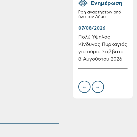
Ενημέρωση
Ροή αναρτήσεων από
όλο τον Δήμο
07/08/2026
07/
Πολύ Υψηλός
Συν
Κίνδυνος Πυρκαγιάς
δωρ
Επαναλειτουργία
για αύριο Σάββατο
για
του συστήματος
SeaTrac στην
8 Αυγούστου 2026
Δημ
παραλία του Αγίου
Πιν
Ονουφρίου
Την
←
→