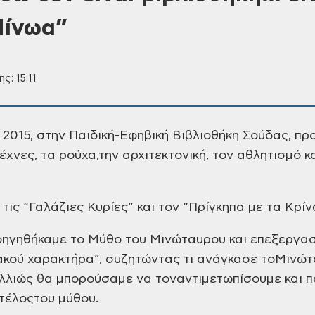
Μίνωα”
ς: 15:11
 2015, στην Παιδική-Εφηβική
Βιβλιοθήκη Σούδας, π
έχνες, τα ρούχα,την
αρχιτεκτονική, τον αθλητισμό κ
τις “Γαλάζιες
Κυρίες” και τον “Πρίγκηπα με τα
Κρίνα
φηγηθήκαμε
το Μύθο του Μινώταυρου και
επεξεργασ
ακού χαρακτήρα”, συζητώντας
τι ανάγκασε το
Μινώτα
λλιώς θα μπορούσαμε
να τον
αντιμετωπίσουμε και π
τέλος
του μύθου.