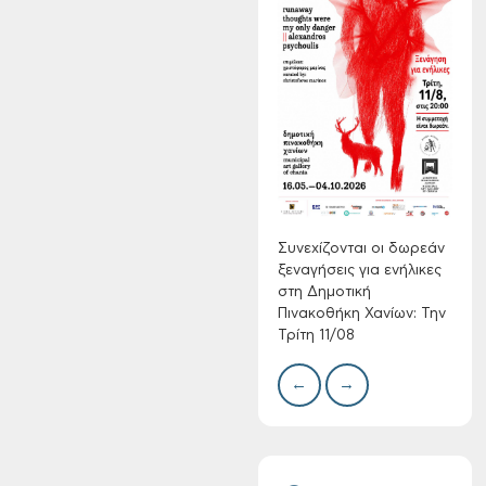
Συνεχίζονται οι
δωρεάν ξεναγήσεις
για ενήλικες στη
Δημοτική
Πινακοθήκη Χανίων:
Δίκτ
από 
Την Τρίτη 11/08
νερο
Χανί
Συνεχίζονται οι δωρεάν
ξεναγήσεις για ενήλικες
στη Δημοτική
Πινακοθήκη Χανίων: Την
Τρίτη 11/08
←
→
Τακτική συνεδρίαση
Δημοτικής
Επιτροπής στις 10-
08-2026