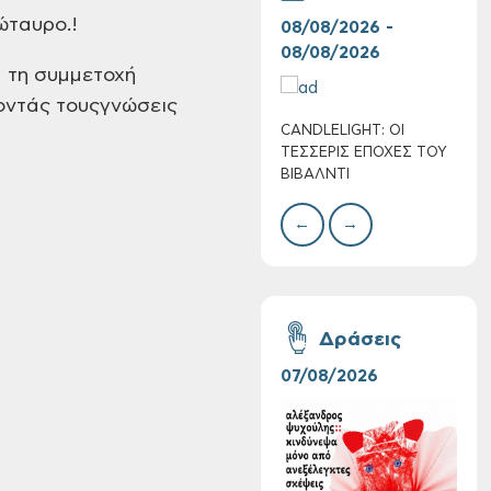
ταυρο.!
08/08/2026 -
07/
08/08/2026
08/
 τη συμμετοχή
οντάς τους
γνώσεις
CANDLELIGHT: ΟΙ
Ο Σ
Πολύ Υψηλός
ΤΕΣΣΕΡΙΣ ΕΠΟΧΕΣ ΤΟΥ
ΣΩΘ
Κίνδυνος Πυρκαγιάς
ΒΙΒΑΛΝΤΙ
για αύριο Σάββατο 8
Αυγούστου 2026
←
→
Δράσεις
07/08/2026
06/