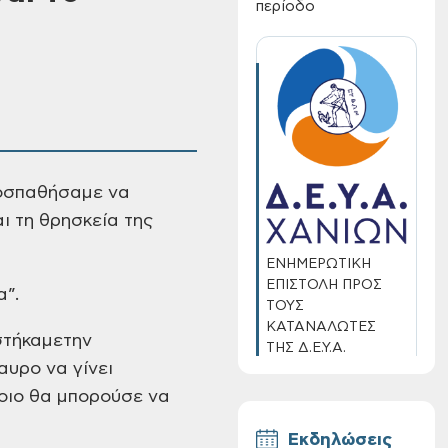
περίοδο
ροσπαθήσαμε να
αι
τη θρησκεία της
ΕΝΗΜΕΡΩΤΙΚΗ
ΕΠΙΣΤΟΛΗ ΠΡΟΣ
”.
ΤΟΥΣ
ΚΑΤΑΝΑΛΩΤΕΣ
τήκαμε
την
ΤΗΣ Δ.Ε.Υ.Α.
υρο να γίνει
ΧΑΝΙΩΝ
οιο θα
μπορούσε να
Εκδηλώσεις