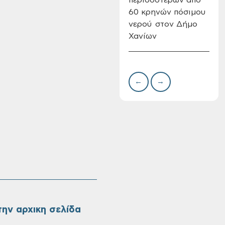
60 κρηνών πόσιμου
Επι
νερού στον Δήμο
08-
Χανίων
Oριστικοί πίνακες
κατάταξης για την
πρόσληψη
προσωπικού με
←
→
σχέση εργάσιας
ιδιωτικού δικαίου
ορισμένου χρόνου
σε υπηρεσίες
καθαρισμού
σχολικών μονάδων
ην αρχικη σελίδα