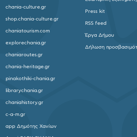
chania-culture.gr
Press kit
shop.chania-culture.gr
RSS feed
chaniatourism.com
Έργα Δήμου
explorechania.gr
Δήλωση προσβασιμό
chaniaroutes.gr
chania-heritage.gr
pinakothiki-chania.gr
librarychania.gr
chaniahistory.gr
c-a-m.gr
app Δημότης Χανίων