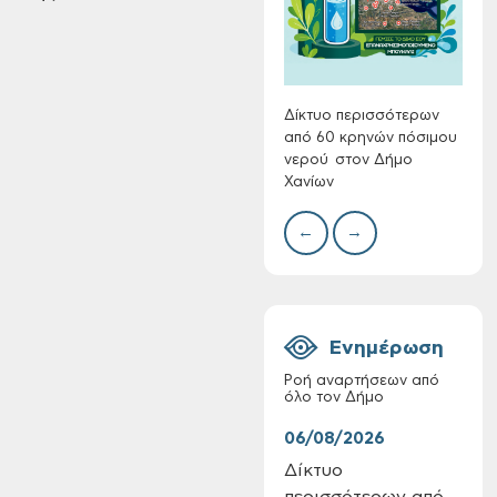
Συλλ
γρα
περι
με θ
Πινα
Δίκτυο περισσότερων
από 60 κρηνών πόσιμου
νερού στον Δήμο
Χανίων
Πίνακες Κατάταξης
←
→
& Βαθμολογίας,
Πίνακες
προσληπτέων και
Ονομαστικοί πίνακες
της προκήρυξης
Ενημέρωση
ΣΟΧ 3/2026 του
Δήμου Χανίων
Ροή αναρτήσεων από
όλο τον Δήμο
06/08/2026
06/
Δίκτυο
Τακ
περισσότερων από
Δημ