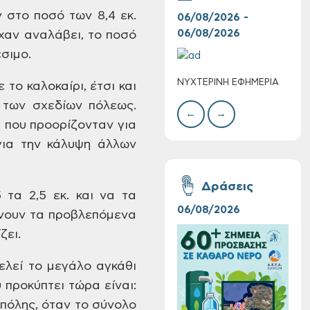
ν στο ποσό των
8,4 εκ.
06/08/2026 -
06/
06/08/2026
06/
χαν
αναλάβει, το ποσό
σιμο.
ΝΥΧΤΕΡΙΝΗ ΕΦΗΜΕΡΙΑ
ΚΑΤ
 το καλοκαίρι, έτσι
και
Τακτική συνεδρίαση
ΑΣΘ
Δημοτικής
 των σχεδίων
πόλεως.
←
→
Επιτροπής στις 10-
 που προορίζονταν για
08-2026
για την κάλυψη άλλων
Δράσεις
τα 2,5 εκ. και να τα
06/08/2026
16/
νουν
τα προβλεπόμενα
ζει.
Επαναλειτουργία
του συστήματος
ελεί το μεγάλο
αγκάθι
SeaTrac στην
υ
προκύπτει τώρα είναι:
παραλία του Αγίου
Ονουφρίου
πόλης, όταν το σύνολο