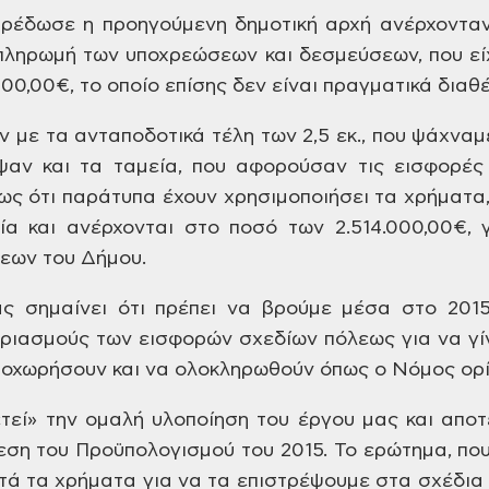
αρέδωσε η προηγούμενη
δημοτική αρχή ανέρχοντα
 πληρωμή των
υποχρεώσεων και δεσμεύσεων, που εί
000,00€, το οποίο επίσης δεν είναι
πραγματικά διαθέ
 με τα ανταποδοτικά τέλη των
2,5 εκ., που ψάχναμε
αν και τα ταμεία,
που αφορούσαν τις εισφορές
ως ότι
παράτυπα έχουν χρησιμοποιήσει τα
χρήματα,
ία και ανέρχονται στο ποσό
των 2.514.000,00€, 
εων του Δήμου.
ς σημαίνει ότι πρέπει να
βρούμε μέσα στο 2015 
αριασμούς των
εισφορών σχεδίων πόλεως για να γί
οχωρήσουν και να ολοκληρωθούν όπως
ο Νόμος ορί
τεί» την ομαλή υλοποίηση
του έργου μας και αποτ
εση του
Προϋπολογισμού του 2015. Το ερώτημα, πο
ά τα χρήματα για να τα επιστρέψουμε
στα σχέδια 