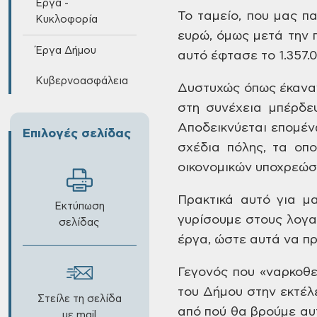
Έργα -
Το
ταμείο, που μας π
Κυκλοφορία
ευρώ, όμως μετά την
Έργα Δήμου
αυτό έφτασε το
1.357.
Κυβερνοασφάλεια
Δυστυχώς
όπως έκαναν
στη συνέχεια μπέρδεψ
Αποδεικνύεται επομέν
Επιλογές σελίδας
σχέδια
πόλης, τα οπο
οικονομικών υποχρεώσ
Πρακτικά
αυτό για μα
Εκτύπωση
γυρίσουμε στους λογ
σελίδας
έργα, ώστε αυτά να
πρ
Γεγονός
που «ναρκοθε
του Δήμου στην εκτέλ
Στείλε τη σελίδα
από πού θα βρούμε
αυτ
με mail