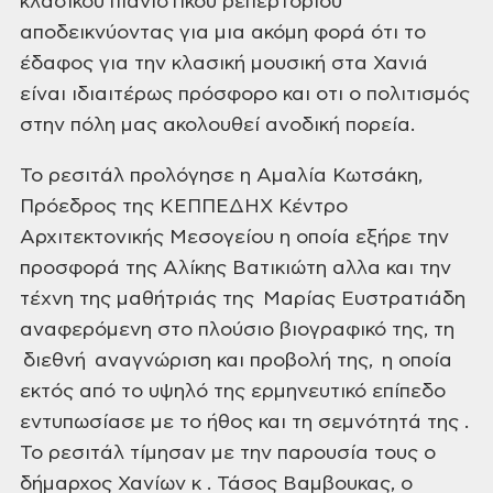
κλασικού
πιανιστικού ρεπερτορίου
αποδεικνύοντας
για μια ακόμη φορά ότι το
έδαφος για την
κλασική μουσική στα Χανιά
είναι ιδιαιτέρως
πρόσφορο και οτι ο πολιτισμός
στην πόλη
μας ακολουθεί ανοδική πορεία.
Το ρεσιτάλ προλόγησε η Αμαλία
Κωτσάκη,
Πρόεδρος της ΚΕΠΠΕΔΗΧ Κέντρο
Αρχιτεκτονικής Μεσογείου η οποία εξήρε
την
προσφορά της Αλίκης Βατικιώτη αλλα
και την
τέχνη της μαθήτριάς της Μαρίας
Ευστρατιάδη
αναφερόμενη στο πλούσιο
βιογραφικό της, τη
διεθνή αναγνώριση
και προβολή της, η οποία
εκτός από
το υψηλό της ερμηνευτικό επίπεδο
εντυπωσίασε με το ήθος και τη σεμνότητά
της .
Το ρεσιτάλ τίμησαν με την παρουσία
τους ο
δήμαρχος Χανίων κ . Τάσος Βαμβουκας,
ο