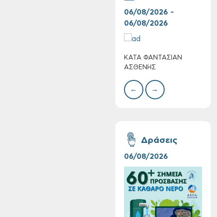
06/08/2026 -
07/
06/08/2026
07/
ΚΑΤΑ ΦΑΝΤΑΣΙΑΝ
Ο Κ
Τακτική συνεδρίαση
ΑΣΘΕΝΗΣ
ΠΛΟ
Δημοτικής
Επιτροπής στις 10-
←
→
08-2026
Δράσεις
06/08/2026
16/
Επαναλειτουργία
του συστήματος
SeaTrac στην
παραλία του Αγίου
Ονουφρίου