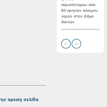
περισσότερων από
Δημ
60 κρηνών πόσιμου
Επι
νερού στον Δήμο
08-
Χανίων
Oριστικοί πίνακες
κατάταξης για την
πρόσληψη
προσωπικού με
σχέση εργάσιας
←
→
ιδιωτικού δικαίου
ορισμένου χρόνου
σε υπηρεσίες
καθαρισμού
σχολικών μονάδων
ην αρχικη σελίδα