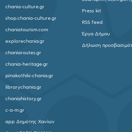
chania-culture.gr
Press kit
shop.chania-culture.gr
RSS feed
chaniatourism.com
Έργα Δήμου
explorechania.gr
Δήλωση προσβασιμό
chaniaroutes.gr
chania-heritage.gr
pinakothiki-chania.gr
librarychania.gr
chaniahistory.gr
c-a-m.gr
app Δημότης Χανίων