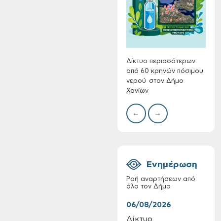
Συλλ
γρα
περι
με θ
Πινα
Δίκτυο περισσότερων
από 60 κρηνών πόσιμου
νερού στον Δήμο
Χανίων
Πίνακες Κατάταξης
& Βαθμολογίας,
←
→
Πίνακες
προσληπτέων και
Ονομαστικοί πίνακες
της προκήρυξης
ΣΟΧ 3/2026 του
Ενημέρωση
Δήμου Χανίων
Ροή αναρτήσεων από
όλο τον Δήμο
06/08/2026
06/
Δίκτυο
Τακ