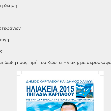
νη δέηση
 στεφάνων
 σιγή
ος
πίδειξη προς τιμή του Κώστα Ηλιάκη,
με αεροσκάφος