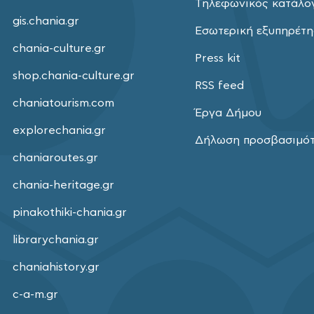
Τηλεφωνικός κατάλο
gis.chania.gr
Εσωτερική εξυπηρέτ
chania-culture.gr
Press kit
shop.chania-culture.gr
RSS feed
chaniatourism.com
Έργα Δήμου
explorechania.gr
Δήλωση προσβασιμό
chaniaroutes.gr
chania-heritage.gr
pinakothiki-chania.gr
librarychania.gr
chaniahistory.gr
c-a-m.gr