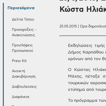
Κώστα Ηλιά
Περιεχόμενα
Δελτία Τύπου
25.05.2015 | Ώρα δημοσίευσ
Προκηρύξεις -
Ανακοινώσεις
Προσλήψεις
Εκδηλώσεις τιμής
Προσωπικού
Δήμος Καρπάθου 
χρόνων από τον θ
Press Kit
Ο Κώστας
Ηλιάκη
Ανοικτή
Μάχης,
πέταξε στ
Διακυβέρνηση
τουρκικών
αεροσκα
Διαβουλεύσεις
χτύπημα από τουρ
Διαφάνεια
Το πρόγραμμα τω