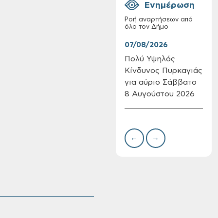
Ενημέρωση
Ροή αναρτήσεων από
όλο τον Δήμο
07/08/2026
07/
Πολύ Υψηλός
Συν
Κίνδυνος Πυρκαγιάς
δωρ
Επαναλειτουργία
για αύριο Σάββατο
για
του συστήματος
SeaTrac στην
8 Αυγούστου 2026
Δημ
παραλία του Αγίου
Πιν
Ονουφρίου
Την
←
→