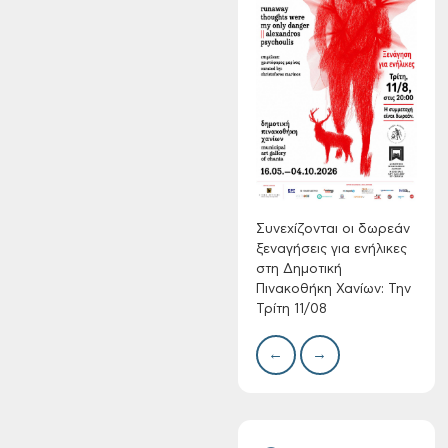
Συνεχίζονται οι
δωρεάν ξεναγήσεις
για ενήλικες στη
Δημοτική
Πινακοθήκη Χανίων:
Δίκτ
από 
Την Τρίτη 11/08
νερο
Χανί
Συνεχίζονται οι δωρεάν
ξεναγήσεις για ενήλικες
στη Δημοτική
Πινακοθήκη Χανίων: Την
Τρίτη 11/08
←
→
Τακτική συνεδρίαση
Δημοτικής
Επιτροπής στις 10-
08-2026