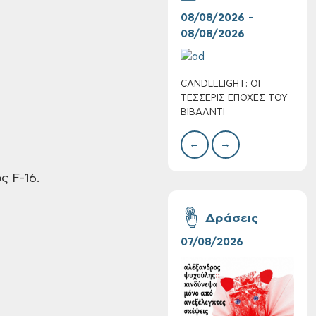
08/08/2026 -
07/
08/08/2026
08/
CANDLELIGHT: ΟΙ
Ο Σ
Πολύ Υψηλός
ΤΕΣΣΕΡΙΣ ΕΠΟΧΕΣ ΤΟΥ
ΣΩΘ
Κίνδυνος Πυρκαγιάς
ΒΙΒΑΛΝΤΙ
για αύριο Σάββατο 8
Αυγούστου 2026
←
→
 F-16.
Δράσεις
07/08/2026
06/