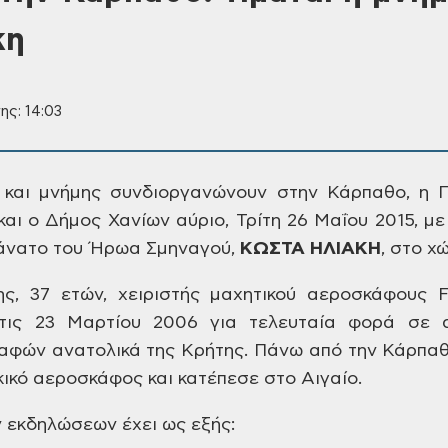
κη
ης: 14:03
 και μνήμης
συνδιοργανώνουν στην Κάρπαθο, η Π
και ο Δήμος
Χανίων αύριο, Τρίτη 26 Μαΐου 2015, με
άνατο
του Ήρωα Σμηναγού,
ΚΩΣΤΑ ΗΛΙΑΚΗ
,
στο χώ
ς, 37 ετών, χειριστής μαχητικού
αεροσκάφους F-
ις 23 Μαρτίου 2006 για τελευταία
φορά σε απ
φών ανατολικά της Κρήτης. Πάνω
από την Κάρπαθ
κικό αεροσκάφος και
κατέπεσε στο Αιγαίο.
ν εκδηλώσεων
έχει ως εξής: