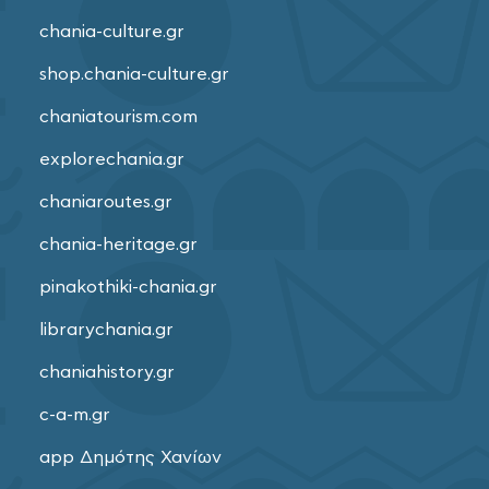
chania-culture.gr
shop.chania-culture.gr
chaniatourism.com
explorechania.gr
chaniaroutes.gr
chania-heritage.gr
pinakothiki-chania.gr
librarychania.gr
chaniahistory.gr
c-a-m.gr
app Δημότης Χανίων