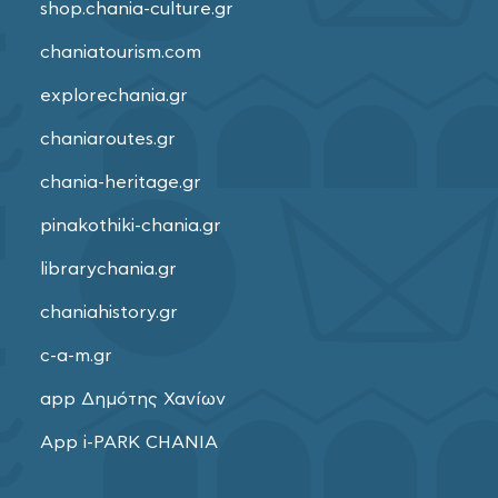
shop.chania-culture.gr
chaniatourism.com
explorechania.gr
chaniaroutes.gr
chania-heritage.gr
pinakothiki-chania.gr
librarychania.gr
chaniahistory.gr
c-a-m.gr
app Δημότης Χανίων
App i-PARK CHANIA