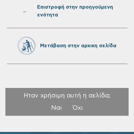
Επιστροφή στην προηγούμενη
←
ενότητα
Oριστικοί πίνακες κατάταξης για την
πρόσληψη προσωπικού με σχέση
εργάσιας ιδιωτικού δικαίου ορισμένου
χρόνου σε υπηρεσίες καθαρισμού
Μετάβαση στην αρχικη σελίδα
σχολικών μονάδων
Ηταν χρήσιμη αυτή η σελίδα;
Ναι
Όχι